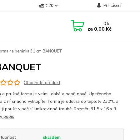
Přihlášení
CZK
0
ks
za
0,00 Kč
forma na beránka 31 cm BANQUET
m BANQUET
Ohodnotit produkt
 a pružná forma je velmi lehká a nepřilnavá. Upečeného
a z ní snadno vyklopíte. Forma je odolná do teploty 230°C a
ji použít v pečící i mikrovlnné troubě. Rozměr: 31,5 x 16 x 9
lý popis
tupnost
skladem