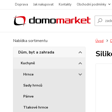
Doprava
Jak nakupovat
Kontakty
Obchodní podmínky
Nabídka sortimentu
Úvod
D
Sili
Dům, byt a zahrada
Kuchyně
Hrnce
Sady hrnců
Pánve
Tlakové hrnce