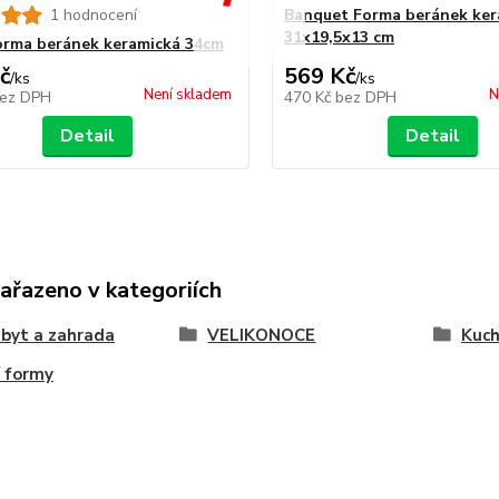
1 hodnocení
Banquet Forma beránek ker
31x19,5x13 cm
orma beránek keramická 34cm
č
569 Kč
/
ks
/
ks
Není skladem
N
ez DPH
470 Kč
bez DPH
Detail
Detail
zařazeno v kategoriích
byt a zahrada
VELIKONOCE
Kuc
í formy