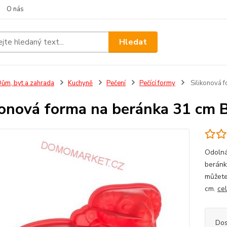
O nás
Hledat
ům, byt a zahrada
Kuchyně
Pečení
Pečící formy
Silikonová 
konová forma na beránka 31 c
Odolná
beránk
můžete 
cm.
ce
Dos