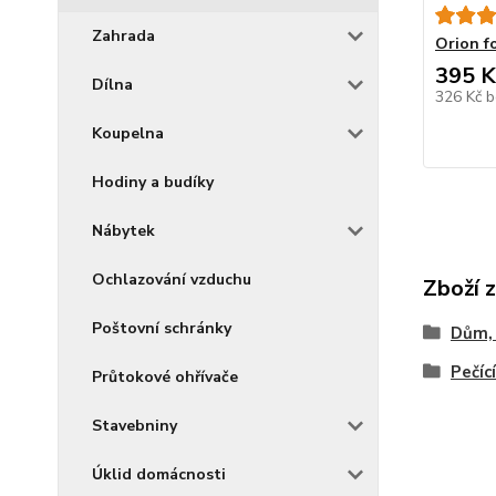
Zahrada
Orion f
395 K
Dílna
326 Kč
b
Koupelna
Hodiny a budíky
Nábytek
Ochlazování vzduchu
Zboží 
Poštovní schránky
Dům, 
Pečíc
Průtokové ohřívače
Stavebniny
Úklid domácnosti