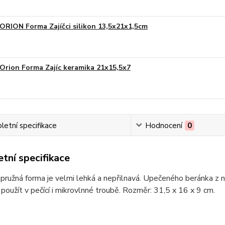
ORION Forma Zajíčci silikon 13,5x21x1,5cm
Orion Forma Zajíc keramika 21x15,5x7
etní specifikace
Hodnocení
0
tní specifikace
pružná forma je velmi lehká a nepřilnavá. Upečeného beránka z 
 použít v pečící i mikrovlnné troubě. Rozměr: 31,5 x 16 x 9 cm.