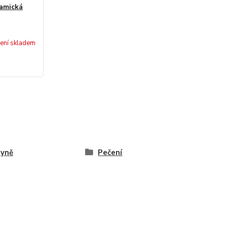
amická
ení skladem
hyně
Pečení