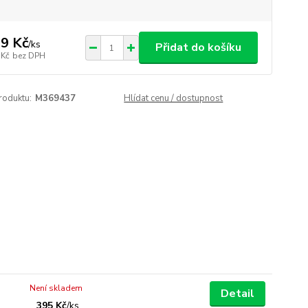
9 Kč
/
ks
Přidat do košíku
 Kč
bez DPH
roduktu:
M369437
Hlídat cenu / dostupnost
Není skladem
Detail
395 Kč
/
ks