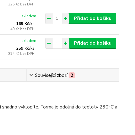
326 Kč
bez DPH
skladem
Přidat do košíku
169 Kč
/
ks
140 Kč
bez DPH
skladem
Přidat do košíku
259 Kč
/
ks
214 Kč
bez DPH
Související zboží
2
ní snadno vyklopíte. Forma je odolná do teploty 230°C a