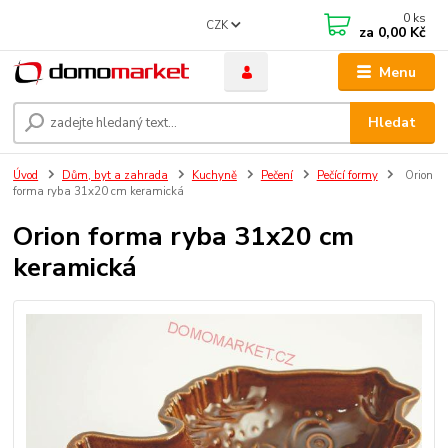
0
ks
CZK
za
0,00 Kč
Menu
Hledat
Úvod
Dům, byt a zahrada
Kuchyně
Pečení
Pečící formy
Orion
forma ryba 31x20 cm keramická
Orion forma ryba 31x20 cm
keramická