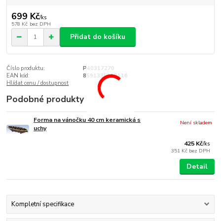
699 Kč
/
ks
578 Kč
bez DPH
Přidat do košíku
Číslo produktu:
P40317270
EAN kód:
8591335019116
Hlídat cenu / dostupnost
Podobné produkty
Forma na vánočku 40 cm keramická s
Není skladem
uchy
425 Kč
/
ks
351 Kč
bez DPH
Detail
Kompletní specifikace