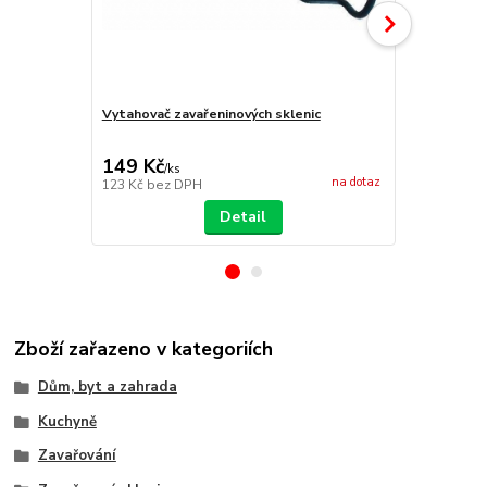
Vytahovač zavařeninových sklenic
Zavařovací 
149 Kč
39 Kč
/
ks
/
ks
na dotaz
123 Kč
bez DPH
32 Kč
bez D
Detail
Zboží zařazeno v kategoriích
Dům, byt a zahrada
Kuchyně
Zavařování