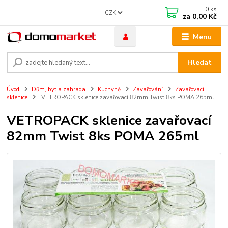
0
ks
CZK
za
0,00 Kč
Menu
Hledat
Úvod
Dům, byt a zahrada
Kuchyně
Zavařování
Zavařovací
sklenice
VETROPACK sklenice zavařovací 82mm Twist 8ks POMA 265ml
VETROPACK sklenice zavařovací
82mm Twist 8ks POMA 265ml