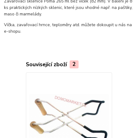
Zavařovací sklenice Poma 265 ml bez víček (82 mm). V balení je 8
ks praktických nízkých sklenic, které jsou vhodné např. na paštiky,
maso či marmelády.
Víčka, zavařovací hrnce, teploměry atd. můžete dokoupit u nás na
e-shopu.
Související zboží
2