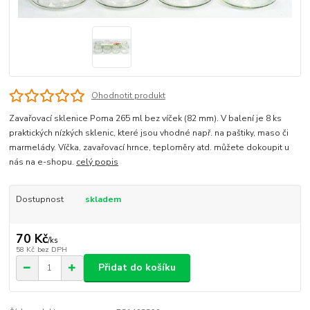
Ohodnotit produkt
Zavařovací sklenice Poma 265 ml bez víček (82 mm). V balení je 8 ks
praktických nízkých sklenic, které jsou vhodné např. na paštiky, maso či
marmelády. Víčka, zavařovací hrnce, teploměry atd. můžete dokoupit u
nás na e-shopu.
celý popis
Dostupnost
skladem
70 Kč
/
ks
58 Kč
bez DPH
Přidat do košíku