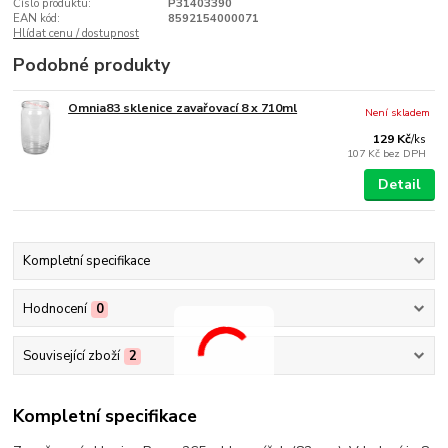
Číslo produktu:
P31403390
EAN kód:
8592154000071
Hlídat cenu / dostupnost
Podobné produkty
Omnia83 sklenice zavařovací 8 x 710ml
Není skladem
129 Kč
/
ks
107 Kč
bez DPH
Detail
Kompletní specifikace
Hodnocení
0
Související zboží
2
Kompletní specifikace