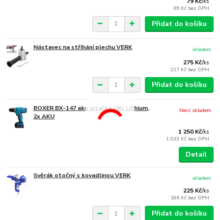
79 Kč
/
ks
65 Kč
bez DPH
Přidat do košíku
Nástavec na stříhání plechu VERK
skladem
275 Kč
/
ks
227 Kč
bez DPH
Přidat do košíku
BOXER BX-147 aku vrtačka 18V Lithium,
Není skladem
2x AKU
1 250 Kč
/
ks
1 033 Kč
bez DPH
Detail
Svěrák otočný s kovadlinou VERK
skladem
225 Kč
/
ks
186 Kč
bez DPH
Přidat do košíku