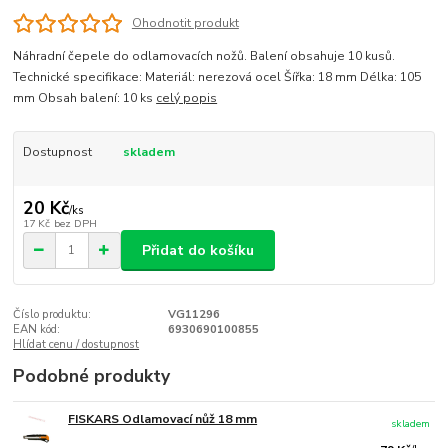
Ohodnotit produkt
Náhradní čepele do odlamovacích nožů. Balení obsahuje 10 kusů.
Technické specifikace: Materiál: nerezová ocel Šířka: 18 mm Délka: 105
mm Obsah balení: 10 ks
celý popis
Dostupnost
skladem
20 Kč
/
ks
17 Kč
bez DPH
Přidat do košíku
Číslo produktu:
VG11296
EAN kód:
6930690100855
Hlídat cenu / dostupnost
Podobné produkty
FISKARS Odlamovací nůž 18 mm
skladem