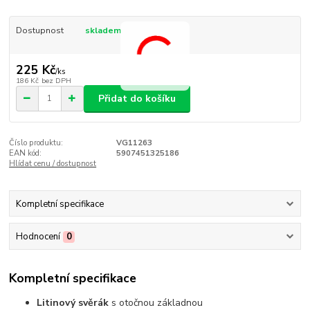
Dostupnost
skladem
225 Kč
/
ks
186 Kč
bez DPH
Přidat do košíku
Číslo produktu:
VG11263
EAN kód:
5907451325186
Hlídat cenu / dostupnost
Kompletní specifikace
Hodnocení
0
Kompletní specifikace
Litinový svěrák
s otočnou základnou