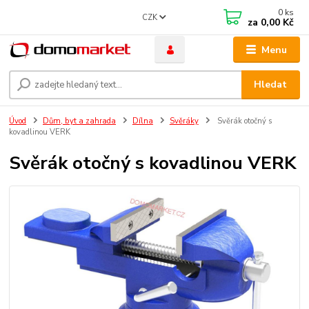
0
ks
CZK
za
0,00 Kč
Menu
Hledat
Úvod
Dům, byt a zahrada
Dílna
Svěráky
Svěrák otočný s
kovadlinou VERK
Svěrák otočný s kovadlinou VERK