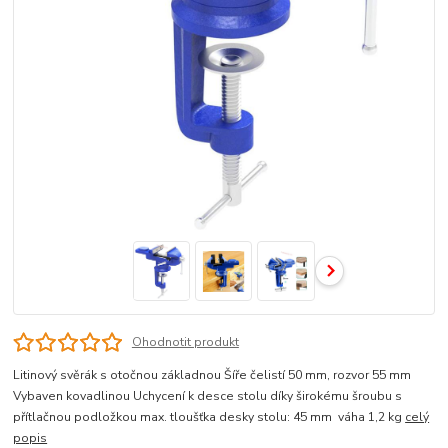
Ohodnotit produkt
Litinový svěrák s otočnou základnou Šíře čelistí 50 mm, rozvor 55 mm
Vybaven kovadlinou Uchycení k desce stolu díky širokému šroubu s
přítlačnou podložkou max. tloušťka desky stolu: 45 mm váha 1,2 kg
celý
popis