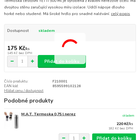
Termoska cestovní YETTI 500 ml je vyrobena z kvalitní nerezové oceli. Má
dvojitou stěnu zaručující vysokou míru izolace. Udrží nápoje dlouho
horké nebo studené. Má široké hrdlo pro snadné nalévání.
celý popis
Dostupnost
skladem
175 Kč
/
ks
145 Kč
bez DPH
Přidat do košíku
Číslo produktu:
F210001
EAN kód:
8595599102126
Hlídat cenu / dostupnost
Podobné produkty
M.A.T. Termoska 0,75 l nerez
skladem
220 Kč
/
ks
182 Kč
bez DPH
Přidat do košíku