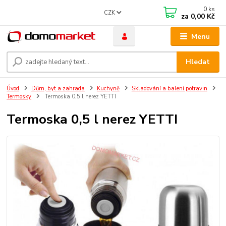
0
ks
CZK
za
0,00 Kč
Menu
Hledat
Úvod
Dům, byt a zahrada
Kuchyně
Skladování a balení potravin
Termosky
Termoska 0,5 l nerez YETTI
Termoska 0,5 l nerez YETTI