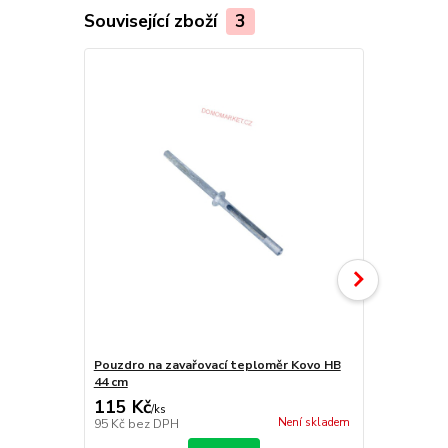
Související zboží
3
Pouzdro na zavařovací teploměr Kovo HB
Hrnec zavař
44 cm
115 Kč
709 Kč
/
ks
/
ks
Není skladem
95 Kč
bez DPH
586 Kč
bez 