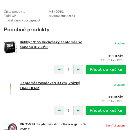
Číslo produktu:
M340061
EAN kód:
8590419011923
Hlídat cenu / dostupnost
Podobné produkty
Ruhhy 19155 Kuchyňský teploměr se
skladem
sondou 0-250°C
159 Kč
/
ks
131 Kč
bez DPH
Přidat do košíku
Teploměr zavařovací 33 cm, krátký
skladem
EXATHERM
110 Kč
/
ks
91 Kč
bez DPH
Přidat do košíku
BROWIN Teploměr do udírny a grilu 0-
Není skladem
250°C