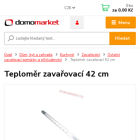
0
ks
CZK
za
0,00 Kč
Menu
Hledat
Úvod
Dům, byt a zahrada
Kuchyně
Zavařování
Ostatní
zavařovací pomůcky a příslušenství
Teploměr zavařovací 42 cm
Teploměr zavařovací 42 cm