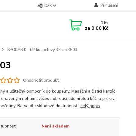
Přihlášení
CZK
0
ks
za
0,00 Kč
SPOKAR Kartáč koupelový 38 cm 3503
503
Ohodnotit produkt
čný a užitečný pomocník do koupelny. Masážní a čistící kartáč
í unaveným nohám svěžest, obrousí odumřelou kůži a prokrví
končetiny. Barva dle skladové dostupnosti.
celý popis
tupnost
Není skladem