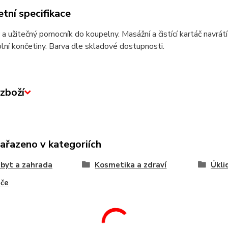
tní specifikace
 a užitečný pomocník do koupelny. Masážní a čistící kartáč navr
olní končetiny. Barva dle skladové dostupnosti.
zboží
zařazeno v kategoriích
byt a zahrada
Kosmetika a zdraví
Úkli
áče