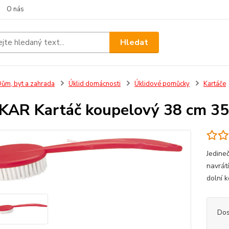
O nás
Hledat
ům, byt a zahrada
Úklid domácnosti
Úklidové pomůcky
Kartáče
AR Kartáč koupelový 38 cm 3
Jedine
navrát
dolní 
Dos