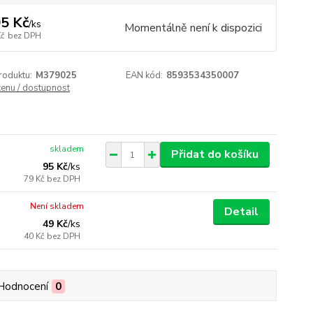
5 Kč
/
ks
Momentálně není k dispozici
Kč
bez DPH
roduktu:
M379025
EAN kód:
8593534350007
cenu / dostupnost
skladem
Přidat do košíku
95 Kč
/
ks
79 Kč
bez DPH
Není skladem
Detail
49 Kč
/
ks
40 Kč
bez DPH
Hodnocení
0