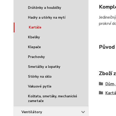
Komple
Drátěnky a houbičky
Jedinečný
Hadry a utěrky na mytí
prokrví d
Kartáče
Kbelíky
Původ 
Klepače
Prachovky
Smetáčky a lopatky
Zboží 
Stěrky na sklo
Dům, 
Vakuové pytle
Kart
Košťata, smetáky, mechanické
zametače
Ventilátory