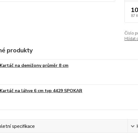
10
87 
Číslo p
Hlídat 
é produkty
Kartáč na demižony průměr 8 cm
Kartáč na láhve 6 cm typ 4429 SPOKAR
etní specifikace