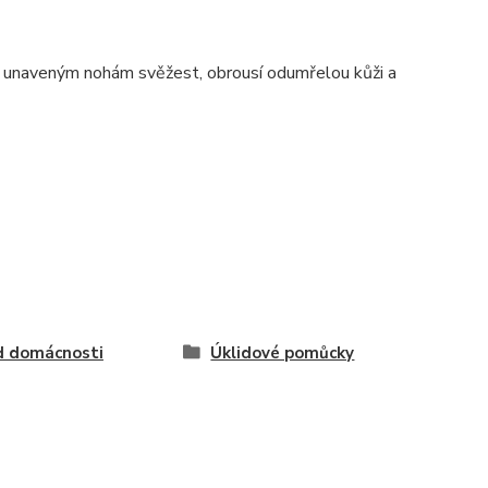
átí unaveným nohám svěžest, obrousí odumřelou kůži a
d domácnosti
Úklidové pomůcky