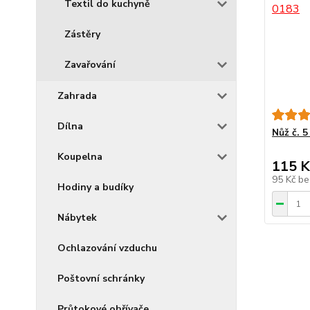
Textil do kuchyně
Zástěry
Zavařování
Zahrada
Dílna
Nůž č. 
Koupelna
115 K
95 Kč
be
Hodiny a budíky
Nábytek
Ochlazování vzduchu
Poštovní schránky
Průtokové ohřívače