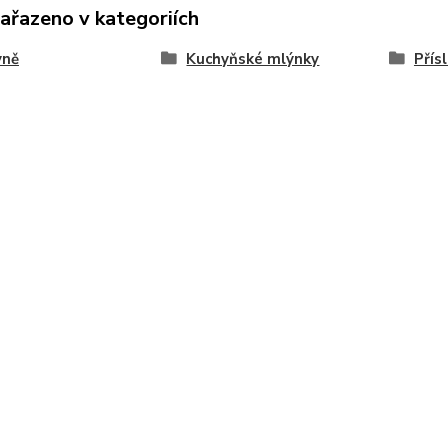
zařazeno v kategoriích
yně
Kuchyňské mlýnky
Přís