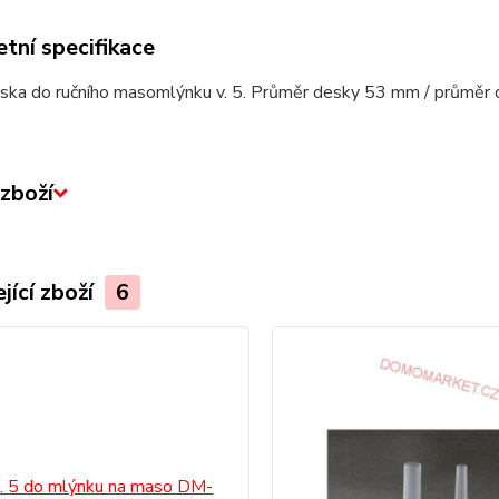
tní specifikace
ska do ručního masomlýnku v. 5. Průměr desky 53 mm / průměr 
zboží
jící zboží
6