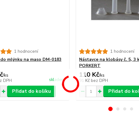
1 hodnocení
1 hodnocení
5 do mlýnku na maso DM-0183
Nástavce na klobásy č. 5, 3 
PORKERT
č
110 Kč
/
ks
/
ks
skladem
z DPH
91 Kč
bez DPH
Přidat do košíku
Přidat do ko