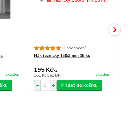
1 hodnocení
ks
Hák řeznický 150/3 mm 15 ks
Pr
195 Kč
14
/
ks
skladem
skladem
161 Kč
bez DPH
12
šíku
Přidat do košíku