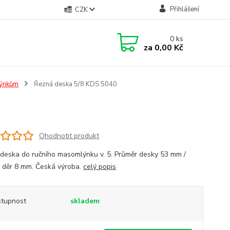
Přihlášení
CZK
0
ks
za
0,00 Kč
lýnkům
Řezná deska 5/8 KDS 5040
Ohodnotit produkt
deska do ručního masomlýnku v. 5. Průměr desky 53 mm /
 děr 8 mm. Česká výroba.
celý popis
tupnost
skladem