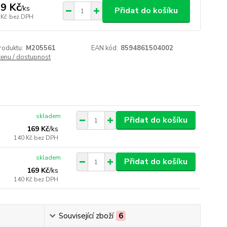
9 Kč
/
ks
Přidat do košíku
 Kč
bez DPH
roduktu:
M205561
EAN kód:
8594861504002
cenu / dostupnost
skladem
Přidat do košíku
169 Kč
/
ks
140 Kč
bez DPH
skladem
Přidat do košíku
169 Kč
/
ks
140 Kč
bez DPH
Související zboží
6