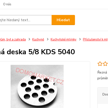
O nás
Hledat
ům, byt a zahrada
Kuchyně
Kuchyňské mlýnky
Příslušenství k m
á deska 5/8 KDS 5040
Řezná 
průměr
Dos