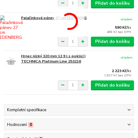
Přidat do košíku
Palačinková pánev 27 cm EDENBERG
skladem
590 Kč
/
ks
488 Kč
bez DPH
Přidat do košíku
Hrnec nízký 320 mm 12,9 l s poklicí |
skladem
TECHNICA Platinum Line 253216
2 223 Kč
/
ks
1 837 Kč
bez DPH
Přidat do košíku
Kompletní specifikace
Hodnocení
0