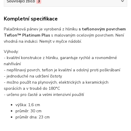
Související zboží
3
Kompletní specifikace
Palačinková pánev je vyrobená z hliníku
s teflonovým povrchem
Teflon™ Platinum Plus
s malovaným ocelovým povrchem. Není
vhodná na indukci. Nemýt v myčce nádobí.
Výhody:
- kvalitní konstrukce z hliníku, garantuje rychlé a rovnoměrné
nahřívání
- nepřilnavý povrch, teflon je kvalitní a odolný proti poškrábaní
- jednoduché na udržení čistoty
- možno použít na plynových, elektrických a keramických
sporácích a v troubě do 180°C
- určeno pro časté a velmi intenzivní použití
výška: 1,6 cm
průměr: 30 cm
průměr dna: 23 cm