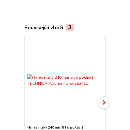
Související zboží
3
Hrnec nízký 240 mm 5 l s poklicí |
Hrnec na duš