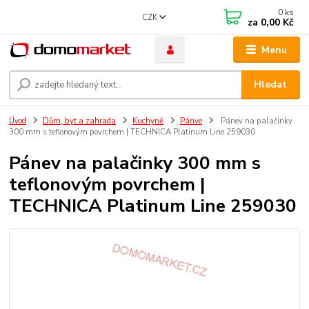
0
ks
CZK
za
0,00 Kč
Menu
Hledat
Úvod
Dům, byt a zahrada
Kuchyně
Pánve
Pánev na palačinky
300 mm s teflonovým povrchem | TECHNICA Platinum Line 259030
Pánev na palačinky 300 mm s
teflonovým povrchem |
TECHNICA Platinum Line 259030