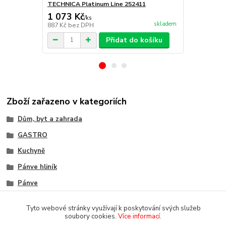
TECHNICA Platinum Line 252411
TECHNICA Pl
1 073 Kč
2 545 Kč
/
ks
skladem
887 Kč
bez DPH
2 103 Kč
bez
Přidat do košíku
Zboží zařazeno v kategoriích
Dům, byt a zahrada
GASTRO
Kuchyně
Pánve hliník
Pánve
Tyto webové stránky využívají k poskytování svých služeb
soubory cookies.
Více informací
.