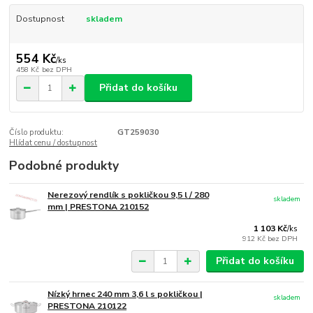
Dostupnost
skladem
554 Kč
/
ks
458 Kč
bez DPH
Přidat do košíku
Číslo produktu:
GT259030
Hlídat cenu / dostupnost
Podobné produkty
Nerezový rendlík s pokličkou 9,5 l / 280
skladem
mm | PRESTONA 210152
1 103 Kč
/
ks
912 Kč
bez DPH
Přidat do košíku
Nízký hrnec 240 mm 3,6 l s pokličkou |
skladem
PRESTONA 210122