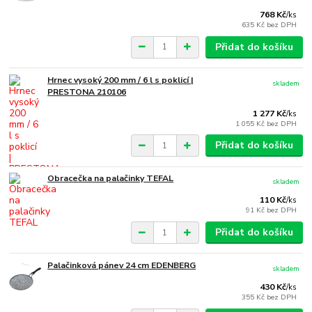
768 Kč
/
ks
635 Kč
bez DPH
Přidat do košíku
Hrnec vysoký 200 mm / 6 l s poklicí |
skladem
PRESTONA 210106
1 277 Kč
/
ks
1 055 Kč
bez DPH
Přidat do košíku
Obracečka na palačinky TEFAL
skladem
110 Kč
/
ks
91 Kč
bez DPH
Přidat do košíku
Palačinková pánev 24 cm EDENBERG
skladem
430 Kč
/
ks
355 Kč
bez DPH