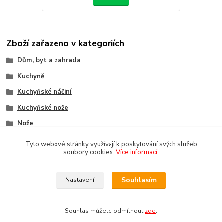
Zboží zařazeno v kategoriích
Dům, byt a zahrada
Kuchyně
Kuchyňské náčiní
Kuchyňské nože
Nože
Jednotlivé nože
Tyto webové stránky využívají k poskytování svých služeb
soubory cookies.
Více informací
.
Souhlasím
Nastavení
Copyright 2018-2025 DOMOMARKET.CZ
Souhlas můžete odmítnout
zde
.
Vytvořeno na
Eshop-rychle.cz