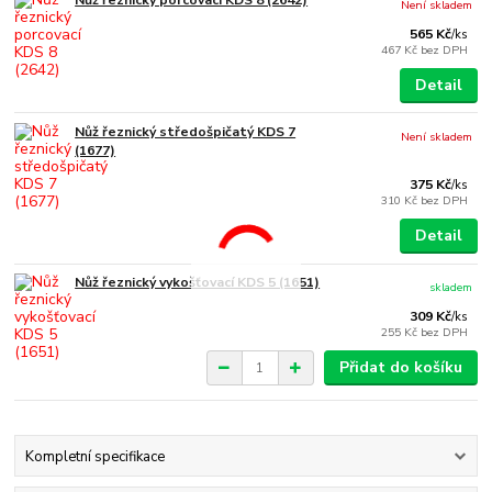
Není skladem
565 Kč
/
ks
467 Kč
bez DPH
Detail
Nůž řeznický středošpičatý KDS 7
Není skladem
(1677)
375 Kč
/
ks
310 Kč
bez DPH
Detail
Nůž řeznický vykošťovací KDS 5 (1651)
skladem
309 Kč
/
ks
255 Kč
bez DPH
Přidat do košíku
Kompletní specifikace