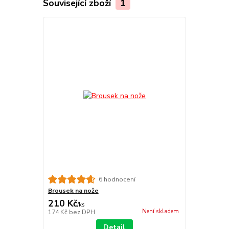
Související zboží
1
6 hodnocení
Brousek na nože
210 Kč
/
ks
Není skladem
174 Kč
bez DPH
Detail