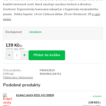
kvalitní nerezové oceli, která zaručuje vysokou tvrdost a dlouhou
životnost. Ergonomicky tvarovaná rukojeť je z hygienicky nezávadného
plastu. Délka čepele: 14 cm Celková délka: 25 cm Hmotnost: 35 g
celý
popis
Dostupnost
skladem
139 Kč
/
ks
115 Kč
bez DPH
Přidat do košíku
Číslo produktu:
P65002810
EAN kód:
8594861106701
Hlídat cenu / dostupnost
Podobné produkty
Kráječ vlnitý KDS 4,5 (3050)
skladem
139 Kč
/
ks
115 Kč
bez DPH