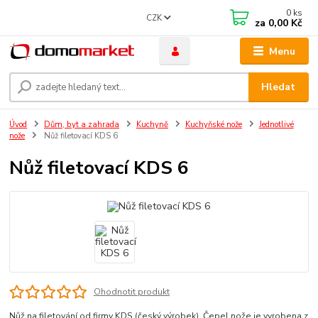
0
ks
CZK
za
0,00 Kč
Menu
Hledat
Úvod
Dům, byt a zahrada
Kuchyně
Kuchyňské nože
Jednotlivé
nože
Nůž filetovací KDS 6
Nůž filetovací KDS 6
Ohodnotit produkt
Nůž na filetování od firmy KDS (český výrobek). Čepel nože je vyrobena z