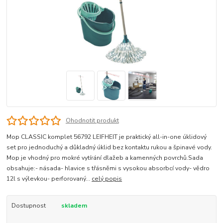
Ohodnotit produkt
Mop CLASSIC komplet 56792 LEIFHEIT je praktický all-in-one úklidový
set pro jednoduchý a důkladný úklid bez kontaktu rukou a špinavé vody.
Mop je vhodný pro mokré vytírání dlažeb a kamenných povrchů.Sada
obsahuje:- násada- hlavice s třásněmi s vysokou absorbcí vody- vědro
12l s výlevkou- perforovaný...
celý popis
Dostupnost
skladem