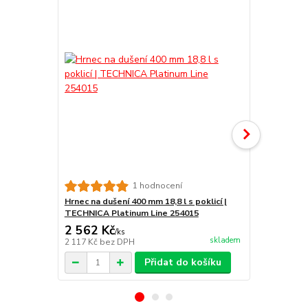
Hrnec nízký 3
1 hodnocení
TECHNICA Pl
Hrnec na dušení 400 mm 18,8 l s poklicí |
TECHNICA Platinum Line 254015
2 562 Kč
2 223 Kč
/
ks
skladem
2 117 Kč
bez DPH
1 837 Kč
bez
Přidat do košíku