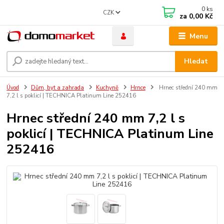
0
ks
CZK
za
0,00 Kč
Menu
Hledat
Úvod
Dům, byt a zahrada
Kuchyně
Hrnce
Hrnec střední 240 mm
7,2 l s poklicí | TECHNICA Platinum Line 252416
Hrnec střední 240 mm 7,2 l s
poklicí | TECHNICA Platinum Line
252416