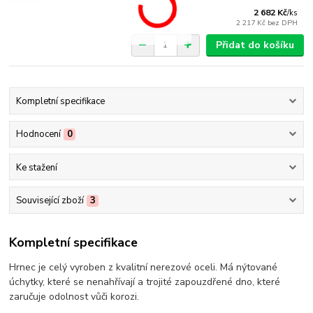
2 682 Kč
/
ks
2 217 Kč
bez DPH
Přidat do košíku
Kompletní specifikace
Hodnocení
0
Ke stažení
Související zboží
3
Kompletní specifikace
Hrnec je celý vyroben z kvalitní nerezové oceli. Má nýtované
úchytky, které se nenahřívají a trojité zapouzdřené dno, které
zaručuje odolnost vůči korozi.