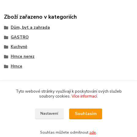
Zboží zařazeno v kategoriích
Dům, byt a zahrada
GASTRO
Kuchyně
Hrnce nerez
Hrnce
Tyto webové stránky využívají k poskytování svých služeb
soubory cookies.
Více informací
.
Souhlasím
Nastavení
Copyright 2018-2025 DOMOMARKET.CZ
Souhlas můžete odmítnout
zde
.
Vytvořeno na
Eshop-rychle.cz