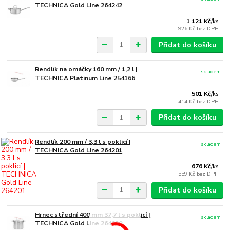
TECHNICA Gold Line 264242
1 121 Kč
/
ks
926 Kč
bez DPH
Přidat do košíku
Rendlík na omáčky 160 mm / 1,2 l |
skladem
TECHNICA Platinum Line 254166
501 Kč
/
ks
414 Kč
bez DPH
Přidat do košíku
Rendlík 200 mm / 3,3 l s poklicí |
skladem
TECHNICA Gold Line 264201
676 Kč
/
ks
559 Kč
bez DPH
Přidat do košíku
Hrnec střední 400 mm 37,7 l s poklicí |
skladem
TECHNICA Gold Line 264030