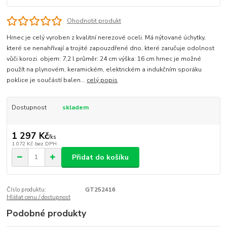
Ohodnotit produkt
Hrnec je celý vyroben z kvalitní nerezové oceli. Má nýtované úchytky,
které se nenahřívají a trojité zapouzdřené dno, které zaručuje odolnost
vůči korozi. objem: 7,2 l průměr: 24 cm výška: 16 cm hrnec je možné
použít na plynovém, keramickém, elektrickém a indukčním sporáku
poklice je součástí balen...
celý popis
Dostupnost
skladem
1 297 Kč
/
ks
1 072 Kč
bez DPH
Přidat do košíku
Číslo produktu:
GT252416
Hlídat cenu / dostupnost
Podobné produkty