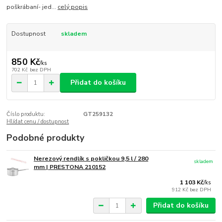
poškrábaní- jed...
celý popis
Dostupnost
skladem
850 Kč
/
ks
702 Kč
bez DPH
Přidat do košíku
Číslo produktu:
GT259132
Hlídat cenu / dostupnost
Podobné produkty
Nerezový rendlík s pokličkou 9,5 l / 280
skladem
mm | PRESTONA 210152
1 103 Kč
/
ks
912 Kč
bez DPH
Přidat do košíku