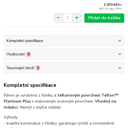
1 073 Kč
/
ks
887 Kč
bez DPH
Přidat do košíku
Kompletní specifikace
Hodnocení
0
Související zboží
3
Kompletní specifikace
Pánev je vyrobená z hliníku
s teflonovým povrchem Teflon™
Platinum Plus
s malovaným ocelovým povrchem.
Vhodná na
indukci.
Nemýt v myčce nádobí.
Výhody:
- kvalitní konstrukce z hliníku, garantuje rychlé a rovnoměrné