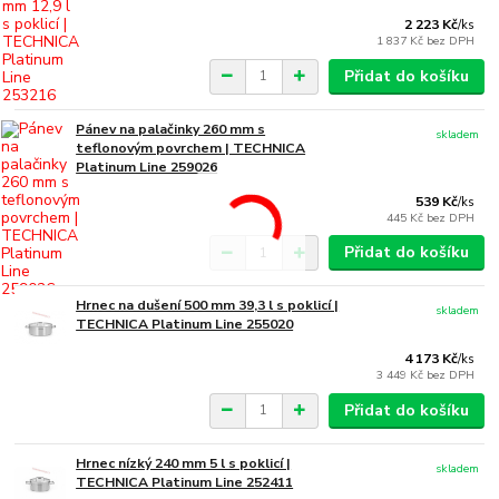
2 223 Kč
/
ks
1 837 Kč
bez DPH
Přidat do košíku
Pánev na palačinky 260 mm s
skladem
teflonovým povrchem | TECHNICA
Platinum Line 259026
539 Kč
/
ks
445 Kč
bez DPH
Přidat do košíku
Hrnec na dušení 500 mm 39,3 l s poklicí |
skladem
TECHNICA Platinum Line 255020
4 173 Kč
/
ks
3 449 Kč
bez DPH
Přidat do košíku
Hrnec nízký 240 mm 5 l s poklicí |
skladem
TECHNICA Platinum Line 252411