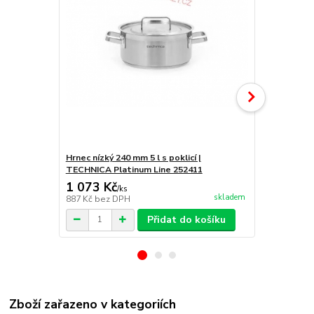
Hrnec nízký 240 mm 5 l s poklicí |
Hrnec na duš
TECHNICA Platinum Line 252411
TECHNICA Pl
1 073 Kč
2 545 Kč
/
ks
skladem
887 Kč
bez DPH
2 103 Kč
bez
Přidat do košíku
Zboží zařazeno v kategoriích