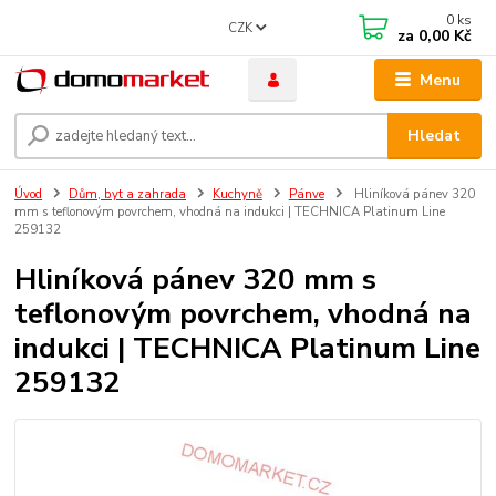
0
ks
CZK
za
0,00 Kč
Menu
Hledat
Úvod
Dům, byt a zahrada
Kuchyně
Pánve
Hliníková pánev 320
mm s teflonovým povrchem, vhodná na indukci | TECHNICA Platinum Line
259132
Hliníková pánev 320 mm s
teflonovým povrchem, vhodná na
indukci | TECHNICA Platinum Line
259132