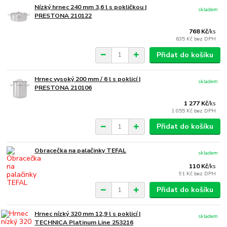
Nízký hrnec 240 mm 3,6 l s pokličkou |
skladem
PRESTONA 210122
768 Kč
/
ks
635 Kč
bez DPH
Přidat do košíku
Hrnec vysoký 200 mm / 6 l s poklicí |
skladem
PRESTONA 210106
1 277 Kč
/
ks
1 055 Kč
bez DPH
Přidat do košíku
Obracečka na palačinky TEFAL
skladem
110 Kč
/
ks
91 Kč
bez DPH
Přidat do košíku
Hrnec nízký 320 mm 12,9 l s poklicí |
skladem
TECHNICA Platinum Line 253216