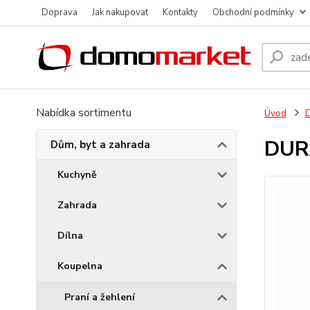
Doprava
Jak nakupovat
Kontakty
Obchodní podmínky
Nabídka sortimentu
Úvod
D
DURA
Dům, byt a zahrada
Kuchyně
Zahrada
Dílna
Koupelna
Praní a žehlení