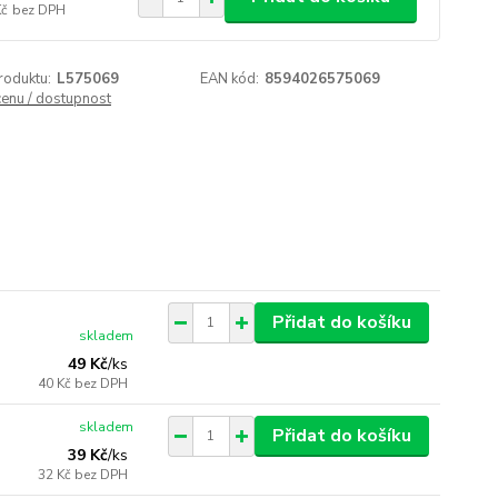
Kč
bez DPH
roduktu:
L575069
EAN kód:
8594026575069
cenu / dostupnost
Přidat do košíku
skladem
49 Kč
/
ks
40 Kč
bez DPH
skladem
Přidat do košíku
39 Kč
/
ks
32 Kč
bez DPH