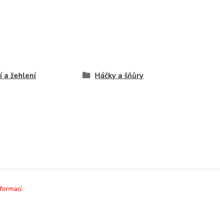
í a žehlení
Háčky a šňůry
nformací
.