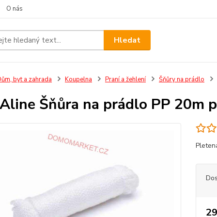
O nás
Hledat
ům, byt a zahrada
Koupelna
Praní a žehlení
Šňůry na prádlo
line Šňůra na prádlo PP 20m p
Pleten
Dos
29