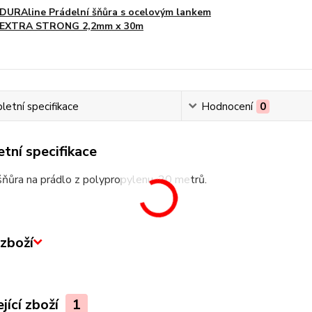
DURAline Prádelní šňůra s ocelovým lankem
EXTRA STRONG 2,2mm x 30m
etní specifikace
Hodnocení
0
tní specifikace
ňůra na prádlo z polypropylenu, 20 metrů.
zboží
jící zboží
1