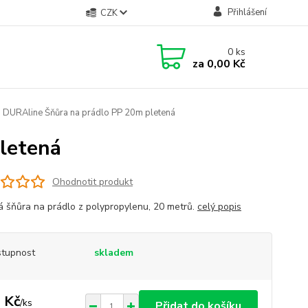
Přihlášení
CZK
0
ks
za
0,00 Kč
DURAline Šňůra na prádlo PP 20m pletená
letená
Ohodnotit produkt
á šňůra na prádlo z polypropylenu, 20 metrů.
celý popis
tupnost
skladem
 Kč
/
ks
Přidat do košíku