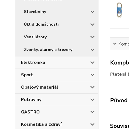
Stavebniny
Úklid domácnosti
Ventilátory
Kompl
Zvonky, alarmy a trezory
Komple
Elektronika
Pletená š
Sport
Obalový materiál
Původ 
Potraviny
GASTRO
Kosmetika a zdraví
Souvise