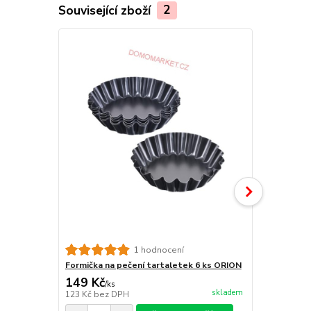
Související zboží
2
Formičky na 
1 hodnocení
Formička na pečení tartaletek 6 ks ORION
149 Kč
95 Kč
/
ks
/
ks
skladem
123 Kč
bez DPH
79 Kč
bez D