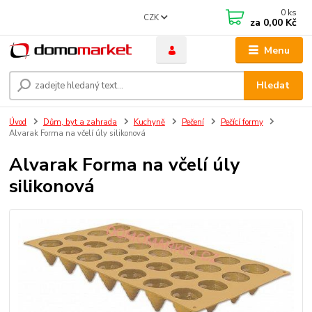
0
ks
CZK
za
0,00 Kč
Menu
Hledat
Úvod
Dům, byt a zahrada
Kuchyně
Pečení
Pečící formy
Alvarak Forma na včelí úly silikonová
Alvarak Forma na včelí úly
silikonová