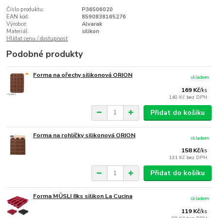
Číslo produktu:
P36506020
EAN kód:
8590838165276
Výrobce:
Alvarak
Materiál:
silikon
Hlídat cenu / dostupnost
Podobné produkty
Forma na ořechy silikonová ORION
skladem
169 Kč
/
ks
140 Kč
bez DPH
Přidat do košíku
Forma na rohlíčky silikonová ORION
skladem
158 Kč
/
ks
131 Kč
bez DPH
Přidat do košíku
Forma MÜSLI 8ks silikon La Cucina
skladem
119 Kč
/
ks