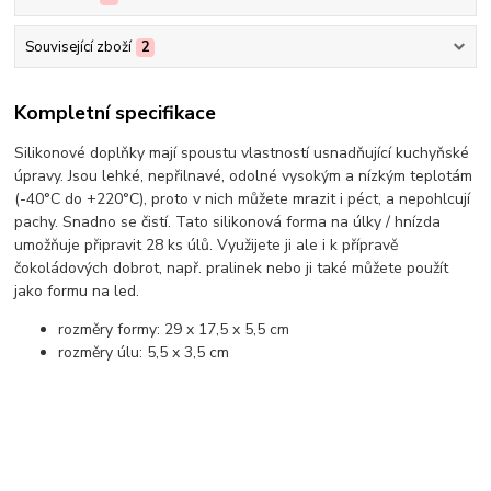
Související zboží
2
Kompletní specifikace
Silikonové doplňky mají spoustu vlastností usnadňující kuchyňské
úpravy. Jsou lehké, nepřilnavé, odolné vysokým a nízkým teplotám
(-40°C do +220°C), proto v nich můžete mrazit i péct, a nepohlcují
pachy. Snadno se čistí. Tato silikonová forma na úlky / hnízda
umožňuje připravit 28 ks úlů. Využijete ji ale i k přípravě
čokoládových dobrot, např. pralinek nebo ji také můžete použít
jako formu na led.
rozměry formy: 29 x 17,5 x 5,5 cm
rozměry úlu: 5,5 x 3,5 cm