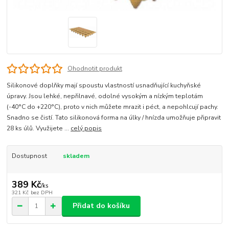
Ohodnotit produkt
Silikonové doplňky mají spoustu vlastností usnadňující kuchyňské
úpravy. Jsou lehké, nepřilnavé, odolné vysokým a nízkým teplotám
(-40°C do +220°C), proto v nich můžete mrazit i péct, a nepohlcují pachy.
Snadno se čistí. Tato silikonová forma na úlky / hnízda umožňuje připravit
28 ks úlů. Využijete ...
celý popis
Dostupnost
skladem
389 Kč
/
ks
321 Kč
bez DPH
Přidat do košíku