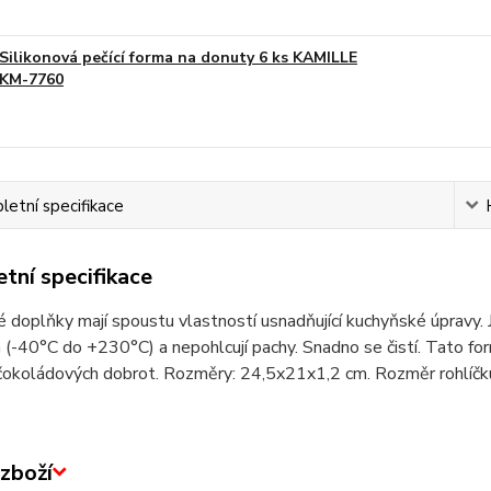
Silikonová pečící forma na donuty 6 ks KAMILLE
KM-7760
etní specifikace
tní specifikace
é doplňky mají spoustu vlastností usnadňující kuchyňské úpravy.
(-40°C do +230°C) a nepohlcují pachy. Snadno se čistí. Tato forma
 čokoládových dobrot. Rozměry: 24,5x21x1,2 cm. Rozměr rohlíčk
zboží