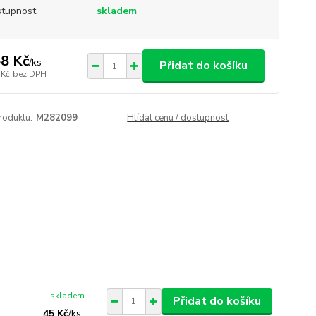
tupnost
skladem
8 Kč
/
ks
Přidat do košíku
 Kč
bez DPH
roduktu:
M282099
Hlídat cenu / dostupnost
skladem
Přidat do košíku
45 Kč
/
ks