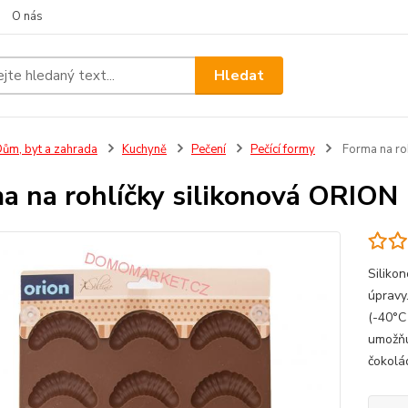
O nás
Hledat
ům, byt a zahrada
Kuchyně
Pečení
Pečící formy
Forma na ro
a na rohlíčky silikonová ORION
Siliko
úpravy
(-40°C
umožňuj
čokolá