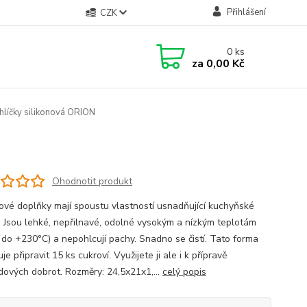
Přihlášení
CZK
0
ks
za
0,00 Kč
hlíčky silikonová ORION
Ohodnotit produkt
nové doplňky mají spoustu vlastností usnadňující kuchyňské
. Jsou lehké, nepřilnavé, odolné vysokým a nízkým teplotám
 do +230°C) a nepohlcují pachy. Snadno se čistí. Tato forma
e připravit 15 ks cukroví. Využijete ji ale i k přípravě
dových dobrot. Rozměry: 24,5x21x1,...
celý popis