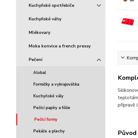
Kuchyňské spotřebiče
Kuchyňské váhy
Mlékovary
Moka konvice a french pressy
Kompl
Pečení
Alobal
Komple
Formičky a vykrajovátka
Silikonov
Kuchyňské vály
teplotám 
přípravě
Pečící papíry a fólie
Pečící formy
Pekáče a plechy
Původ 