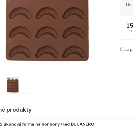
Dos
15
131
Číslo p
é produkty
Silikonová forma na bonbony / led BUCANERO