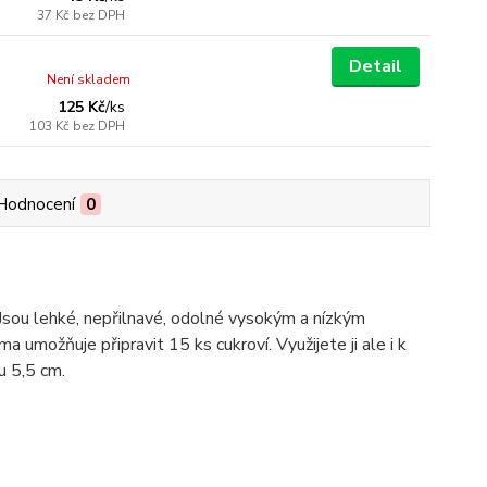
37 Kč
bez DPH
Detail
Není skladem
125 Kč
/
ks
103 Kč
bez DPH
Hodnocení
0
 Jsou lehké, nepřilnavé, odolné vysokým a nízkým
 umožňuje připravit 15 ks cukroví. Využijete ji ale i k
u 5,5 cm.