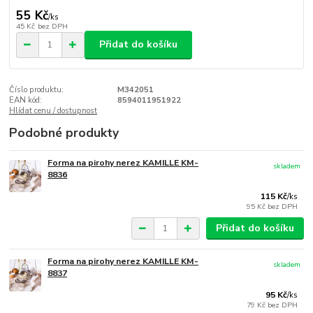
55 Kč
/
ks
45 Kč
bez DPH
Přidat do košíku
Číslo produktu:
M342051
EAN kód:
8594011951922
Hlídat cenu / dostupnost
Podobné produkty
Forma na pirohy nerez KAMILLE KM-
skladem
8836
115 Kč
/
ks
95 Kč
bez DPH
Přidat do košíku
Forma na pirohy nerez KAMILLE KM-
skladem
8837
95 Kč
/
ks
79 Kč
bez DPH