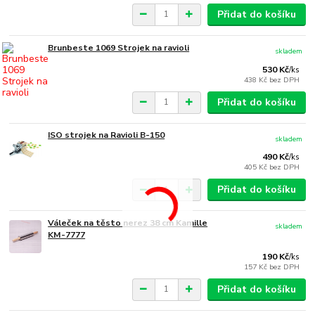
Přidat do košíku
Brunbeste 1069 Strojek na ravioli
skladem
530 Kč
/
ks
438 Kč
bez DPH
Přidat do košíku
ISO strojek na Ravioli B-150
skladem
490 Kč
/
ks
405 Kč
bez DPH
Přidat do košíku
Váleček na těsto nerez 38 cm Kamille
skladem
KM-7777
190 Kč
/
ks
157 Kč
bez DPH
Přidat do košíku