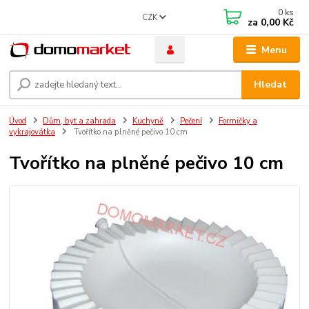
0
ks
CZK
za
0,00 Kč
Menu
Hledat
Úvod
Dům, byt a zahrada
Kuchyně
Pečení
Formičky a
vykrajovátka
Tvořítko na plněné pečivo 10 cm
Tvořítko na plněné pečivo 10 cm