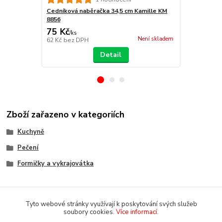
Cedníková naběračka 34,5 cm Kamille KM
Naběračka 
8856
75 Kč
95 Kč
/
ks
/
ks
Není skladem
62 Kč
bez DPH
79 Kč
bez D
Detail
Zboží zařazeno v kategoriích
Kuchyně
Pečení
Formičky a vykrajovátka
Tyto webové stránky využívají k poskytování svých služeb
soubory cookies.
Více informací
.