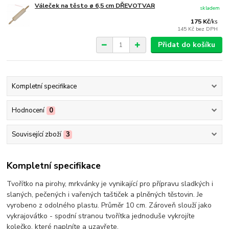
Váleček na těsto ø 6,5 cm DŘEVOTVAR
skladem
175 Kč
/
ks
145 Kč
bez DPH
Přidat do košíku
Kompletní specifikace
Hodnocení
0
Související zboží
3
Kompletní specifikace
Tvořítko na pirohy, mrkvánky je vynikající pro přípravu sladkých i
slaných, pečených i vařených taštiček a plněných těstovin. Je
vyrobeno z odolného plastu. Průměr 10 cm. Zároveň slouží jako
vykrajovátko - spodní stranou tvořítka jednoduše vykrojíte
kolečko, které naplníte a uzavřete.