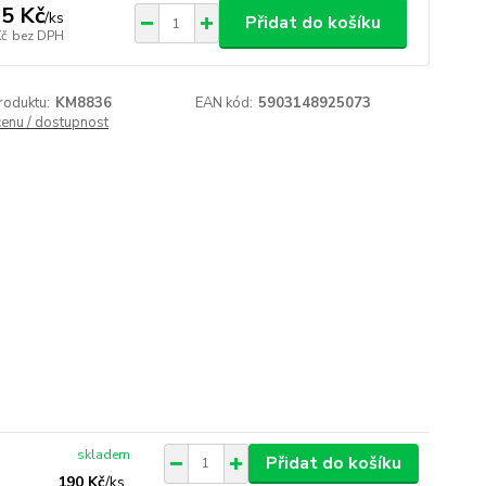
5 Kč
/
ks
Přidat do košíku
Kč
bez DPH
roduktu:
KM8836
EAN kód:
5903148925073
cenu / dostupnost
skladem
Přidat do košíku
190 Kč
/
ks