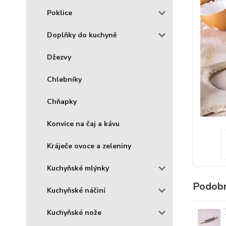
Poklice
Doplňky do kuchyně
Džezvy
Chlebníky
Chňapky
Konvice na čaj a kávu
Kráječe ovoce a zeleniny
Kuchyňské mlýnky
Podobn
Kuchyňské náčiní
Kuchyňské nože