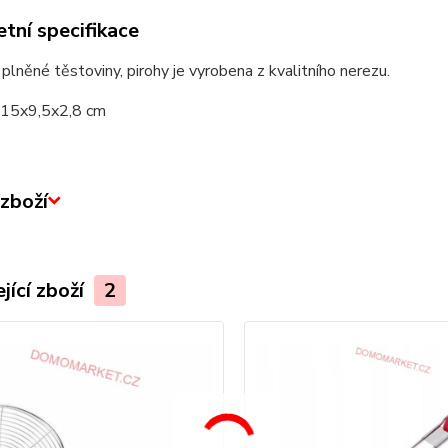
tní specifikace
plněné těstoviny, pirohy je vyrobena z kvalitního nerezu.
 15x9,5x2,8 cm
zboží
jící zboží
2