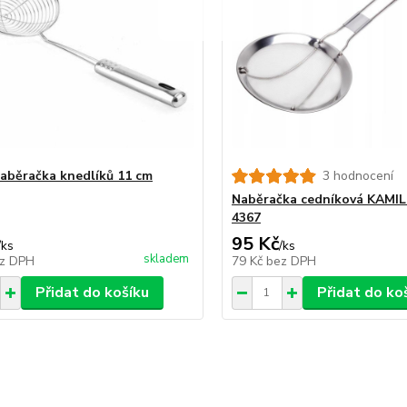
aběračka knedlíků 11 cm
3 hodnocení
Naběračka cedníková KAMIL
4367
95 Kč
/
ks
/
ks
skladem
z DPH
79 Kč
bez DPH
Přidat do košíku
Přidat do ko