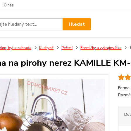
O nás
Hledat
ům, byt a zahrada
Kuchyně
Pečení
Formičky a vykrajovátka
a na pirohy nerez KAMILLE KM
Forma 
Rozměr
Dos