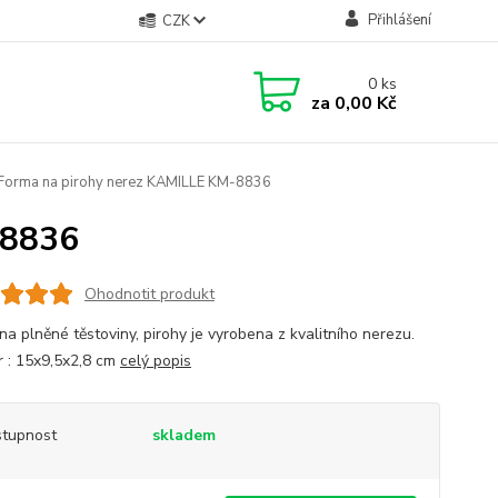
Přihlášení
CZK
0
ks
za
0,00 Kč
Forma na pirohy nerez KAMILLE KM-8836
-8836
Ohodnotit produkt
na plněné těstoviny, pirohy je vyrobena z kvalitního nerezu.
 : 15x9,5x2,8 cm
celý popis
tupnost
skladem