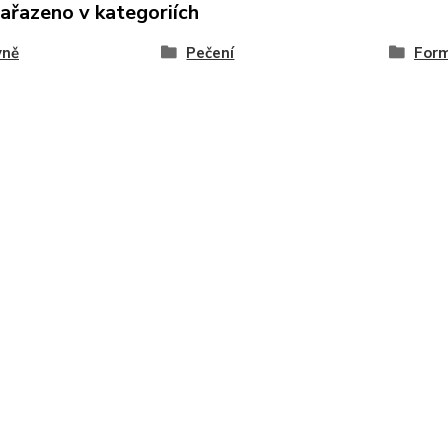
zařazeno v kategoriích
yně
Pečení
Form