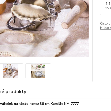
11
95 
Číslo p
Hlídat 
é produkty
Váleček na těsto nerez 38 cm Kamille KM-7777