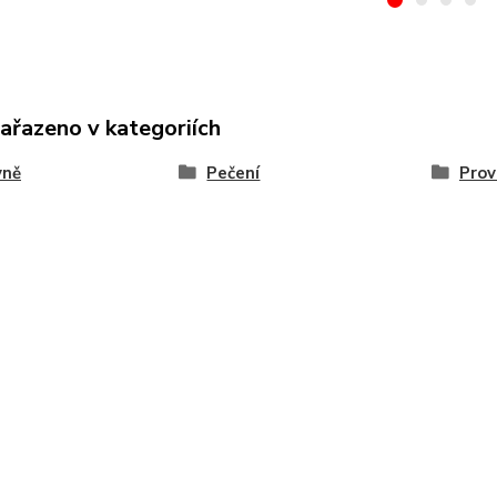
zařazeno v kategoriích
yně
Pečení
Prov