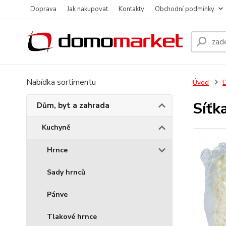
Doprava
Jak nakupovat
Kontakty
Obchodní podmínky
Nabídka sortimentu
Úvod
D
Síťk
Dům, byt a zahrada
Kuchyně
Hrnce
Sady hrnců
Pánve
Tlakové hrnce