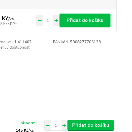
 Kč
/
ks
Přidat do košíku
Kč
bez DPH
roduktu:
L411402
EAN kód:
5908277706128
cenu / dostupnost
skladem
Přidat do košíku
145 Kč
/
ks