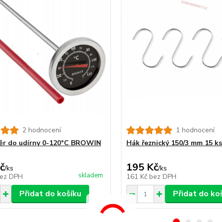
2 hodnocení
1 hodnocení
r do udírny 0-120°C BROWIN
Hák řeznický 150/3 mm 15 ks
č
195 Kč
/
ks
/
ks
skladem
ez DPH
161 Kč
bez DPH
Přidat do košíku
Přidat do ko