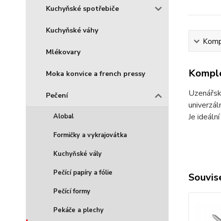
Kuchyňské spotřebiče
Kuchyňské váhy
Kompl
Mlékovary
Komple
Moka konvice a french pressy
Uzenářská
Pečení
univerzáln
Je ideáln
Alobal
Formičky a vykrajovátka
Kuchyňské vály
Pečící papíry a fólie
Souvise
Pečící formy
Pekáče a plechy