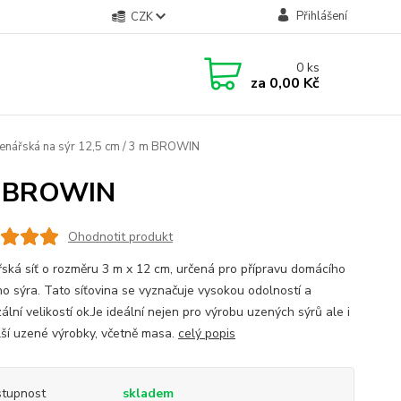
Přihlášení
CZK
0
ks
za
0,00 Kč
zenářská na sýr 12,5 cm / 3 m BROWIN
 m BROWIN
Ohodnotit produkt
ská síť o rozměru 3 m x 12 cm, určená pro přípravu domácího
o sýra. Tato síťovina se vyznačuje vysokou odolností a
ální velikostí ok.Je ideální nejen pro výrobu uzených sýrů ale i
lší uzené výrobky, včetně masa.
celý popis
tupnost
skladem