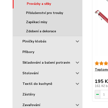
Provázky a síťky
Příslušenství pro trouby
Zapékací mísy
Zdobení a dekorace
Plničky klobás
Příbory
Skladování a balení potravin
Teplomě
Stolování
195 K
Textil do kuchyně
161 Kč
b
Zástěry
Zavařování