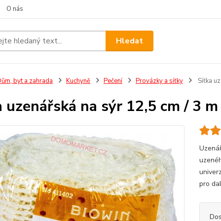
O nás
Hledat
ům, byt a zahrada
Kuchyně
Pečení
Provázky a síťky
Síťka u
a uzenářská na sýr 12,5 cm / 3
Uzenář
uzenéh
univerz
pro da
Dos