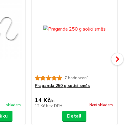
7 hodnocení
Ka
Praganda 250 g solící směs
14 Kč
1
/
ks
skladem
Není skladem
12 Kč
bez DPH
11
šíku
Detail