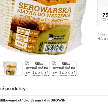
75
62 
Číslo p
Hlídat 
é produkty
Bílkovinné střívko 55 mm / 4 m BROWIN