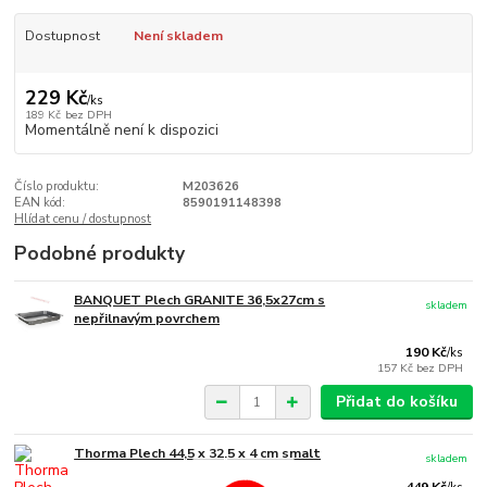
Dostupnost
Není skladem
229 Kč
/
ks
189 Kč
bez DPH
Momentálně není k dispozici
Číslo produktu:
M203626
EAN kód:
8590191148398
Hlídat cenu / dostupnost
Podobné produkty
BANQUET Plech GRANITE 36,5x27cm s
skladem
nepřilnavým povrchem
190 Kč
/
ks
157 Kč
bez DPH
Přidat do košíku
Thorma Plech 44,5 x 32,5 x 4 cm smalt
skladem