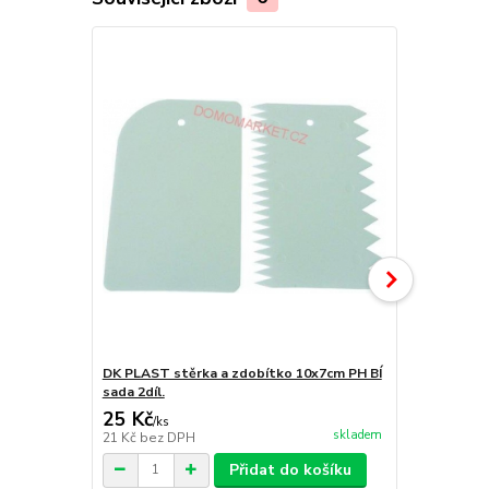
DK PLAST stěrka a zdobítko 10x7cm PH BÍ
Strunový nů
sada 2díl.
25 Kč
119 Kč
/
ks
/
ks
skladem
21 Kč
bez DPH
98 Kč
bez D
Přidat do košíku