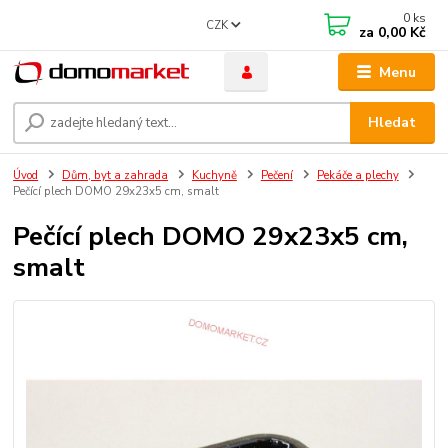
0
ks
CZK
za
0,00 Kč
Menu
Hledat
Úvod
Dům, byt a zahrada
Kuchyně
Pečení
Pekáče a plechy
Pečící plech DOMO 29x23x5 cm, smalt
Pečící plech DOMO 29x23x5 cm,
smalt