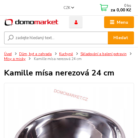
0
ks
CZK
za
0,00 Kč
Menu
Hledat
Úvod
Dům, byt a zahrada
Kuchyně
Skladování a balení potravin
Mísy a misky
Kamille mísa nerezová 24 cm
Kamille mísa nerezová 24 cm