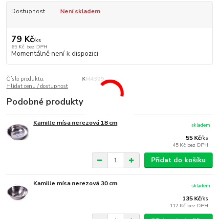
Dostupnost
Není skladem
79 Kč
/
ks
65 Kč
bez DPH
Momentálně není k dispozici
Číslo produktu:
KM4309
Hlídat cenu / dostupnost
Podobné produkty
Kamille mísa nerezová 18 cm
skladem
55 Kč
/
ks
45 Kč
bez DPH
Přidat do košíku
Kamille mísa nerezová 30 cm
skladem
135 Kč
/
ks
112 Kč
bez DPH