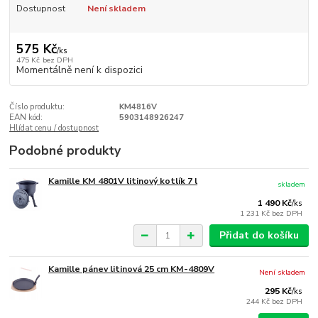
Dostupnost
Není skladem
575 Kč
/
ks
475 Kč
bez DPH
Momentálně není k dispozici
Číslo produktu:
KM4816V
EAN kód:
5903148926247
Hlídat cenu / dostupnost
Podobné produkty
Kamille KM 4801V litinový kotlík 7 l
skladem
1 490 Kč
/
ks
1 231 Kč
bez DPH
Přidat do košíku
Kamille pánev litinová 25 cm KM-4809V
Není skladem
295 Kč
/
ks
244 Kč
bez DPH