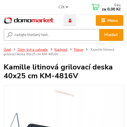
0
ks
CZK
za
0,00 Kč
Menu
Hledat
Úvod
Dům, byt a zahrada
Kuchyně
Pánve
Kamille litinová
grilovací deska 40x25 cm KM-4816V
Kamille litinová grilovací deska
40x25 cm KM-4816V