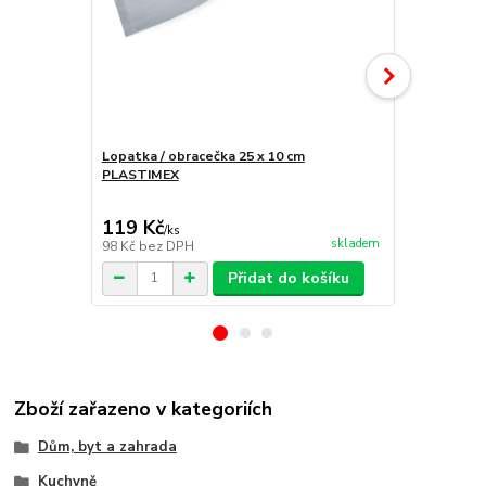
Lopatka / obracečka 25 x 10 cm
PLASTIMEX
Karpateus K
pilkou
119 Kč
195 Kč
/
ks
/
ks
skladem
98 Kč
bez DPH
161 Kč
bez 
Přidat do košíku
Zboží zařazeno v kategoriích
Dům, byt a zahrada
Kuchyně