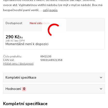
vyjímatelnou mističku s víkem, do které můžete dát např. zeleninu,
ovoce atd. Vyjímatelnou vnitřní nádobu lze mýt v myčce nádobí. Box má
bezpečnostní parní ventil, ...
celý popis
Dostupnost
Není skladem
290 Kč
/
ks
240 Kč
bez DPH
Momentálně není k dispozici
Číslo produktu:
KM2130
EAN kód:
5903148921358
Hlídat cenu / dostupnost
Kompletní specifikace
Hodnocení
0
Kompletní specifikace