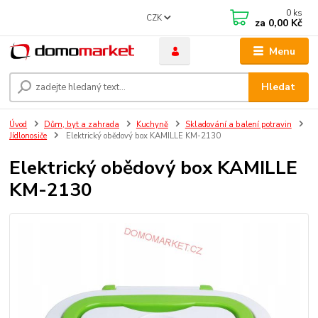
0
ks
CZK
za
0,00 Kč
Menu
Hledat
Úvod
Dům, byt a zahrada
Kuchyně
Skladování a balení potravin
Jídlonosiče
Elektrický obědový box KAMILLE KM-2130
Elektrický obědový box KAMILLE
KM-2130