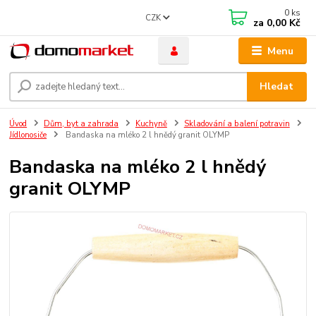
0
ks
CZK
za
0,00 Kč
Menu
Hledat
Úvod
Dům, byt a zahrada
Kuchyně
Skladování a balení potravin
Jídlonosiče
Bandaska na mléko 2 l hnědý granit OLYMP
Bandaska na mléko 2 l hnědý
granit OLYMP