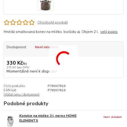
Ohodnotit produkt
Hnédá smaltovaná konev na mléko, borůvky aj. Objem 2 l.
celý popis
Dostupnost
Není skladem
330 Kč
/
ks
273 Kč
bez DPH
Momentálně není k dispozici
Číslo produktu:
P76047610
EAN kód:
P76047610
Hlídat cenu / dostupnost
Podobné produkty
Konvice na mléko 3 l, nerez HOME
Není skladem
ELEMENTS