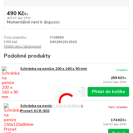
490 Kč
/
ks
405 Kč
bez DPH
Momentálně není k dispozici
Číslo produktu:
IT08800
EAN kód:
5902802912503
Hlídat cenu / dostupnost
Podobné produkty
Schránka na peníze 200 x 160 x 90 mm
skladem
259 Kč
/
ks
214 Kč
bez DPH
Přidat do košíku
Schránka na peníze 150x120x80mm
Není skladem
Pronet KCB-603
174 Kč
/
ks
144 Kč
bez DPH