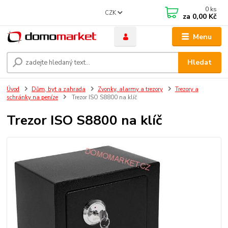
0
ks
CZK
za
0,00 Kč
Menu
Hledat
Úvod
Dům, byt a zahrada
Zvonky, alarmy a trezory
Trezory a
schránky na peníze
Trezor ISO S8800 na klíč
Trezor ISO S8800 na klíč