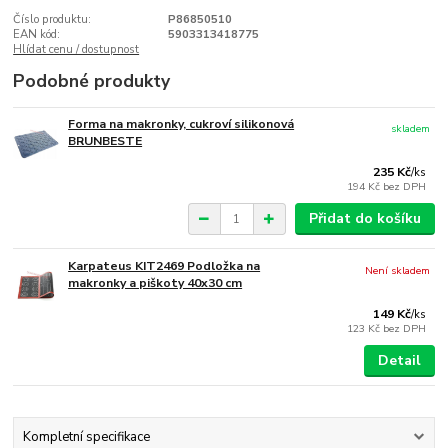
Číslo produktu:
P86850510
EAN kód:
5903313418775
Hlídat cenu / dostupnost
Podobné produkty
Forma na makronky, cukroví silikonová
skladem
BRUNBESTE
235 Kč
/
ks
194 Kč
bez DPH
Přidat do košíku
Karpateus KIT2469 Podložka na
Není skladem
makronky a piškoty 40x30 cm
149 Kč
/
ks
123 Kč
bez DPH
Detail
Kompletní specifikace