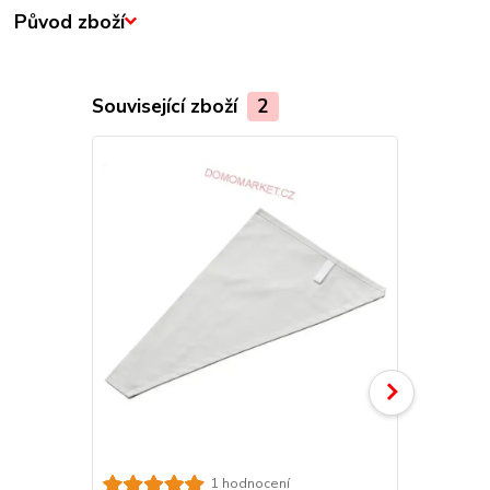
Původ zboží
Související zboží
2
Sada zdobíc
1 hodnocení