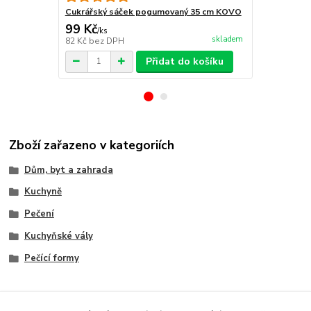
Cukrářský sáček pogumovaný 35 cm KOVO
99 Kč
105 Kč
/
ks
/
ks
skladem
82 Kč
bez DPH
87 Kč
bez D
Přidat do košíku
Zboží zařazeno v kategoriích
Dům, byt a zahrada
Kuchyně
Pečení
Kuchyňské vály
Pečící formy