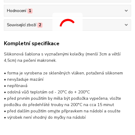
Hodnocení
1
Související zboží
2
Kompletní specifikace
Silikonová šablona s vyznačenými kolečky (menší 3cm a větší
4,5cm) na pečení makronek.
• forma je vyrobena ze skleněných vláken, potažená silikonem
• nevyžaduje mazání
• nepřilnavá
• odolná vůči teplotám od - 20°C do + 200°C
• před prvním použitím by měla být podložka vypečena, vložte
podložku do předehřáté trouby na 200°C na cca 15 minut
• před dalším použitím omyjte přípravkem na nádobí a osušte
• výrobek není vhodný do myčky na nádobí