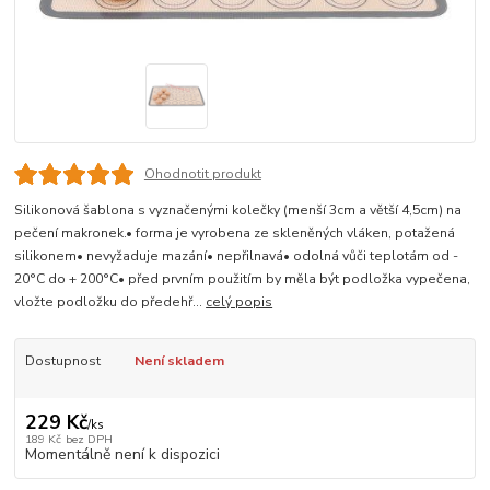
Ohodnotit produkt
Silikonová šablona s vyznačenými kolečky (menší 3cm a větší 4,5cm) na
pečení makronek.• forma je vyrobena ze skleněných vláken, potažená
silikonem• nevyžaduje mazání• nepřilnavá• odolná vůči teplotám od -
20°C do + 200°C• před prvním použitím by měla být podložka vypečena,
vložte podložku do předehř...
celý popis
Dostupnost
Není skladem
229 Kč
/
ks
189 Kč
bez DPH
Momentálně není k dispozici