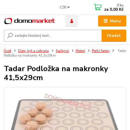
0
ks
CZK
za
0,00 Kč
Menu
Hledat
Úvod
Dům, byt a zahrada
Kuchyně
Pečení
Pečící formy
Tadar
Podložka na makronky 41,5x29cm
Tadar Podložka na makronky
41,5x29cm