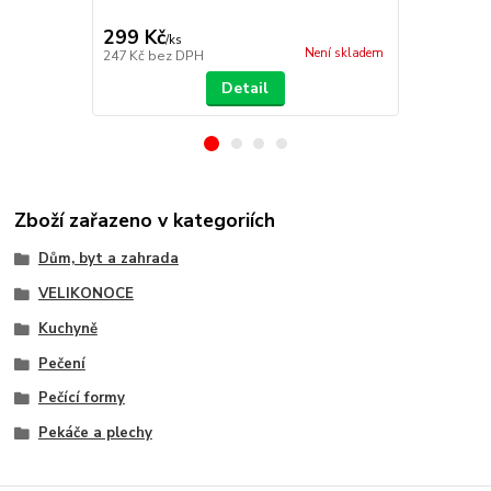
nepřilnavým
299 Kč
190 Kč
/
ks
/
ks
Není skladem
247 Kč
bez DPH
157 Kč
bez 
Detail
Zboží zařazeno v kategoriích
Dům, byt a zahrada
VELIKONOCE
Kuchyně
Pečení
Pečící formy
Pekáče a plechy