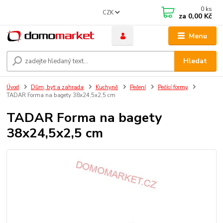
0
ks
CZK
za
0,00 Kč
Menu
Hledat
Úvod
Dům, byt a zahrada
Kuchyně
Pečení
Pečící formy
TADAR Forma na bagety 38x24,5x2,5 cm
TADAR Forma na bagety
38x24,5x2,5 cm