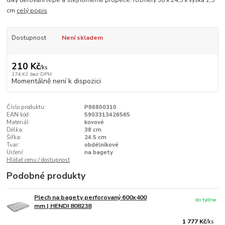
díky děrování lépe a stejnoměrně propeče. rozměry 38 x 24,5 x výška 2,5
cm
celý popis
Dostupnost
Není skladem
210 Kč
/
ks
174 Kč
bez DPH
Momentálně není k dispozici
Číslo produktu:
P86800310
EAN kód:
5903313426565
Materiál:
kovové
Délka:
38 cm
Šířka:
24.5 cm
Tvar:
obdélníkové
Určení:
na bagety
Hlídat cenu / dostupnost
Podobné produkty
Plech na bagety perforovaný 600x400
do týdne
mm | HENDI 808238
1 777 Kč
/
ks