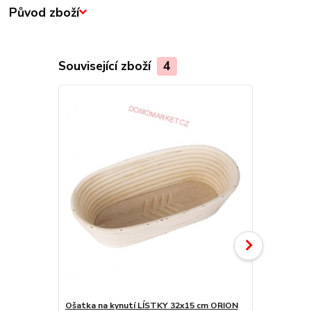
Původ zboží
Související zboží
4
Ošatka na kynutí LÍSTKY 32x15 cm ORION
BANQUET Pl