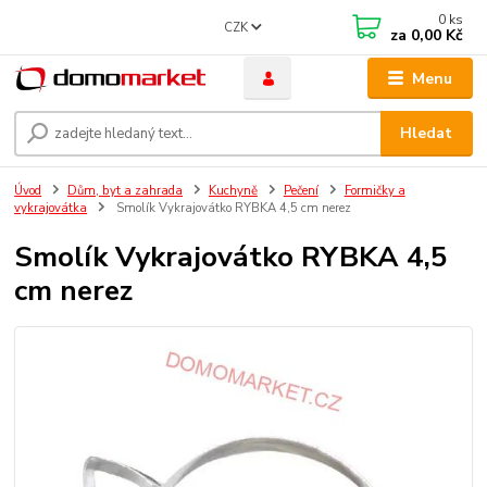
0
ks
CZK
za
0,00 Kč
Menu
Hledat
Úvod
Dům, byt a zahrada
Kuchyně
Pečení
Formičky a
vykrajovátka
Smolík Vykrajovátko RYBKA 4,5 cm nerez
Smolík Vykrajovátko RYBKA 4,5
cm nerez