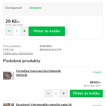
Dostupnost
skladem
20 Kč
/
ks
17 Kč
bez DPH
Přidat do košíku
Číslo produktu:
M393681
EAN kód:
8594021413779
Hlídat cenu / dostupnost
Podobné produkty
Formička tvarovací šestiúhelník
skladem
SMOLÍK
68 Kč
/
ks
56 Kč
bez DPH
Přidat do košíku
Excellent Vykrajovačky vánoční sada 16
skladem