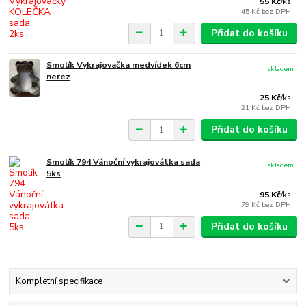
55 Kč
/
ks
45 Kč
bez DPH
Přidat do košíku
Smolík Vykrajovačka medvídek 6cm
skladem
nerez
25 Kč
/
ks
21 Kč
bez DPH
Přidat do košíku
Smolík 794 Vánoční vykrajovátka sada
skladem
5ks
95 Kč
/
ks
79 Kč
bez DPH
Přidat do košíku
Kompletní specifikace