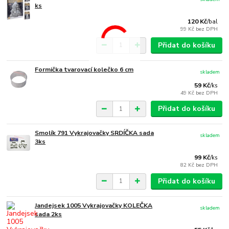
ks
120 Kč
/
bal
99 Kč
bez DPH
Přidat do košíku
Formička tvarovací kolečko 6 cm
skladem
59 Kč
/
ks
49 Kč
bez DPH
Přidat do košíku
Smolík 791 Vykrajovačky SRDÍČKA sada
skladem
3ks
99 Kč
/
ks
82 Kč
bez DPH
Přidat do košíku
Jandejsek 1005 Vykrajovačky KOLEČKA
skladem
sada 2ks