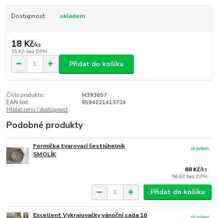
Dostupnost
skladem
18 Kč
/
ks
15 Kč
bez DPH
Přidat do košíku
Číslo produktu:
M393657
EAN kód:
8594021413724
Hlídat cenu / dostupnost
Podobné produkty
Formička tvarovací šestiúhelník
skladem
SMOLÍK
68 Kč
/
ks
56 Kč
bez DPH
Přidat do košíku
Excellent Vykrajovačky vánoční sada 16
skladem