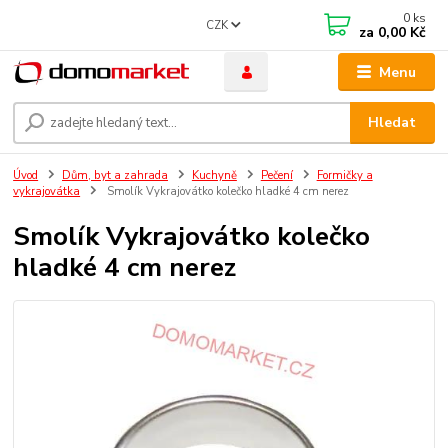
0
ks
CZK
za
0,00 Kč
Menu
Hledat
Úvod
Dům, byt a zahrada
Kuchyně
Pečení
Formičky a
vykrajovátka
Smolík Vykrajovátko kolečko hladké 4 cm nerez
Smolík Vykrajovátko kolečko
hladké 4 cm nerez