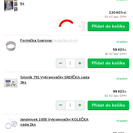
ks
120 Kč
/
bal
99 Kč
bez DPH
Přidat do košíku
Formička tvarovací kolečko 6 cm
skladem
59 Kč
/
ks
49 Kč
bez DPH
Přidat do košíku
Smolík 791 Vykrajovačky SRDÍČKA sada
skladem
3ks
99 Kč
/
ks
82 Kč
bez DPH
Přidat do košíku
Jandejsek 1005 Vykrajovačky KOLEČKA
skladem
sada 2ks