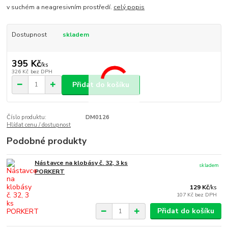
v suchém a neagresivním prostředí.
celý popis
Dostupnost
skladem
395 Kč
/
ks
326 Kč
bez DPH
Přidat do košíku
Číslo produktu:
DM0126
Hlídat cenu / dostupnost
Podobné produkty
Nástavce na klobásy č. 32, 3 ks
skladem
PORKERT
129 Kč
/
ks
107 Kč
bez DPH
Přidat do košíku