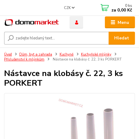
0
ks
CZK
za
0,00 Kč
Menu
Hledat
Úvod
Dům, byt a zahrada
Kuchyně
Kuchyňské mlýnky
Příslušenství k mlýnkům
Nástavce na klobásy č. 22, 3 ks PORKERT
Nástavce na klobásy č. 22, 3 ks
PORKERT