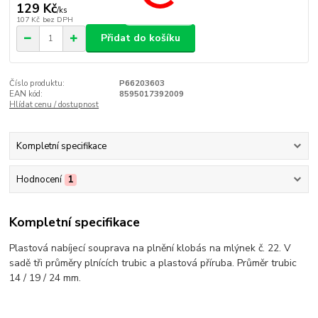
129 Kč
/
ks
107 Kč
bez DPH
Přidat do košíku
Číslo produktu:
P66203603
EAN kód:
8595017392009
Hlídat cenu / dostupnost
Kompletní specifikace
Hodnocení
1
Kompletní specifikace
Plastová nabíjecí souprava na plnění klobás na mlýnek č. 22. V
sadě tři průměry plnících trubic a plastová příruba. Průměr trubic
14 / 19 / 24 mm.