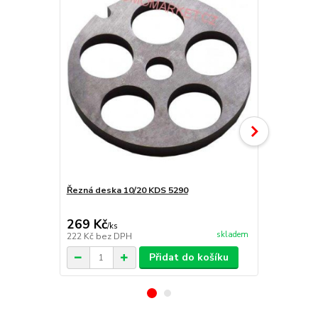
Řezná deska 10/20 KDS 5290
Řezná deska
269 Kč
215 Kč
/
ks
/
ks
skladem
222 Kč
bez DPH
178 Kč
bez 
Přidat do košíku