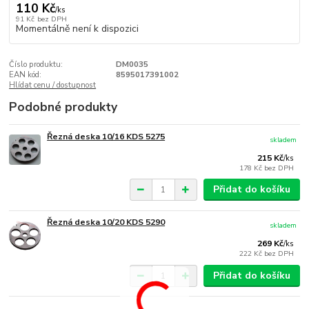
110 Kč
/
ks
91 Kč
bez DPH
Momentálně není k dispozici
Číslo produktu:
DM0035
EAN kód:
8595017391002
Hlídat cenu / dostupnost
Podobné produkty
Řezná deska 10/16 KDS 5275
skladem
215 Kč
/
ks
178 Kč
bez DPH
Přidat do košíku
Řezná deska 10/20 KDS 5290
skladem
269 Kč
/
ks
222 Kč
bez DPH
Přidat do košíku