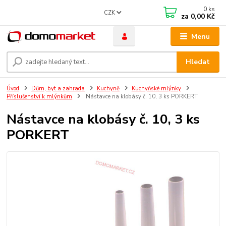
0
ks
CZK
za
0,00 Kč
Menu
Hledat
Úvod
Dům, byt a zahrada
Kuchyně
Kuchyňské mlýnky
Příslušenství k mlýnkům
Nástavce na klobásy č. 10, 3 ks PORKERT
Nástavce na klobásy č. 10, 3 ks
PORKERT