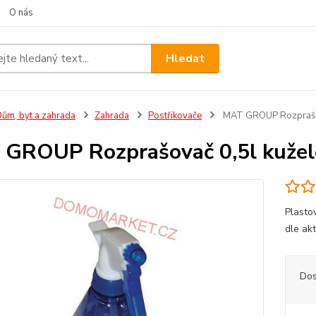
O nás
Hledat
ům, byt a zahrada
Zahrada
Postřikovače
MAT GROUP Rozprašov
GROUP Rozprašovač 0,5l kuže
Plasto
dle ak
Dos