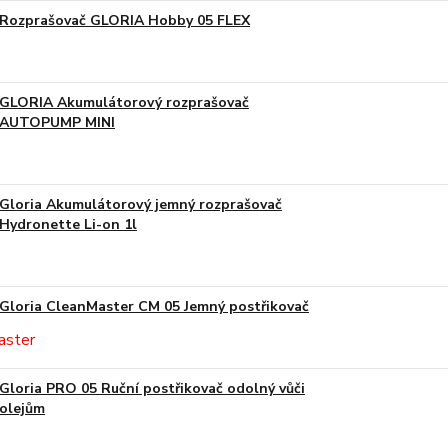
Rozprašovač GLORIA Hobby 05 FLEX
GLORIA Akumulátorový rozprašovač
AUTOPUMP MINI
Gloria Akumulátorový jemný rozprašovač
Hydronette Li-on 1l
Gloria CleanMaster CM 05 Jemný postřikovač
Gloria PRO 05 Ruční postřikovač odolný vůči
olejům