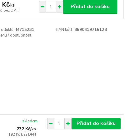
 Kč
/
ks
Přidat do košíku
Kč
bez DPH
roduktu:
M715231
EAN kód:
8590419715128
cenu / dostupnost
skladem
Přidat do košíku
232 Kč
/
ks
192 Kč
bez DPH