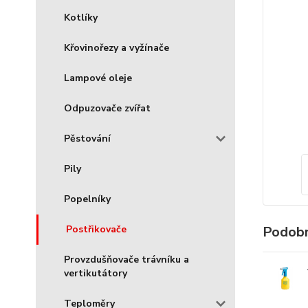
Kotlíky
Křovinořezy a vyžínače
Lampové oleje
Odpuzovače zvířat
Pěstování
Pily
Popelníky
Postřikovače
Podobn
Provzdušňovače trávníku a
vertikutátory
Teploměry