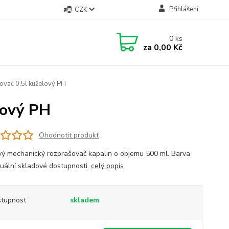
Přihlášení
CZK
0
ks
za
0,00 Kč
ač 0,5l kuželový PH
lový PH
Ohodnotit produkt
vý mechanický rozprašovač kapalin o objemu 500 ml. Barva
tuální skladové dostupnosti.
celý popis
tupnost
skladem