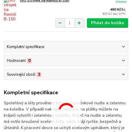
ISO strojek na Ravioli B-150
skladem
490 Kč
/
ks
405 Kč
bez DPH
Přidat do košíku
Kompletní specifikace
Hodnocení
0
Související zboží
3
Kompletní specifikace
Spolehlivý a léty prověrený kráječ na polévkové nudle a zeleninu
na kolečka. V případě nakrájení zeleniny na plátky můžete na
kráječi vytvořit i zeleninové nudličky. Kráječ na nudle a zeleninu
má ostře broušené ocelové břity, takže krájí rychle, bezpečně a
úhledně. K pracovní desce se uchytí ocelovým upínákem, který je