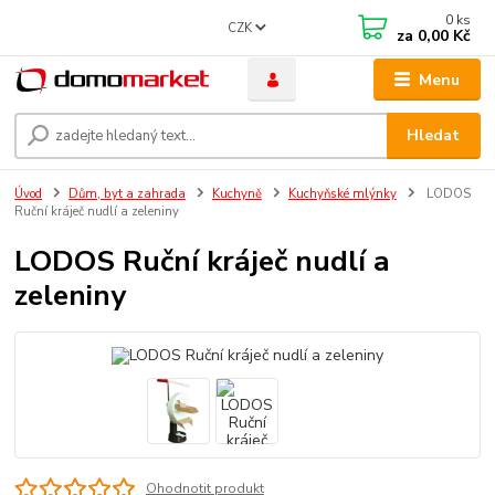
0
ks
CZK
za
0,00 Kč
Menu
Hledat
Úvod
Dům, byt a zahrada
Kuchyně
Kuchyňské mlýnky
LODOS
Ruční kráječ nudlí a zeleniny
LODOS Ruční kráječ nudlí a
zeleniny
Ohodnotit produkt