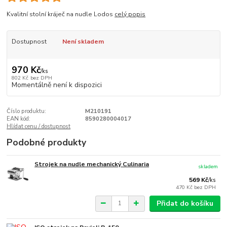
Kvalitní stolní kráječ na nudle Lodos
celý popis
Dostupnost
Není skladem
970 Kč
/
ks
802 Kč
bez DPH
Momentálně není k dispozici
Číslo produktu:
M210191
EAN kód:
8590280004017
Hlídat cenu / dostupnost
Podobné produkty
Strojek na nudle mechanický Culinaria
skladem
569 Kč
/
ks
470 Kč
bez DPH
Přidat do košíku