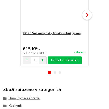
HOKS Vál kuchyňský 60x40cm buk, jasan
Váleček na 
7777
615 Kč
190 Kč
/
ks
/
ks
skladem
508 Kč
bez DPH
157 Kč
bez 
Přidat do košíku
Zboží zařazeno v kategoriích
Dům, byt a zahrada
Kuchyně