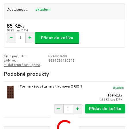
Dostupnost
skladem
85 Kč
/
ks
70 Kč
bez DPH
Přidat do košíku
Číslo produktu:
P74923409
EAN kód:
8594034480348
Hlídat cenu / dostupnost
Podobné produkty
Forma kávová zrna silikonová ORION
skladem
159 Kč
/
ks
131 Kč
bez DPH
Přidat do košíku