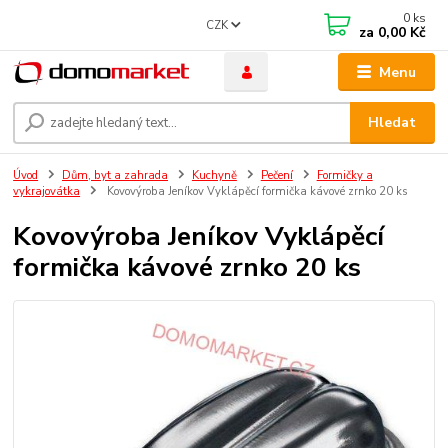
0
ks
CZK
za
0,00 Kč
Menu
Hledat
Úvod
Dům, byt a zahrada
Kuchyně
Pečení
Formičky a
vykrajovátka
Kovovýroba Jeníkov Vyklápěcí formička kávové zrnko 20 ks
Kovovýroba Jeníkov Vyklápěcí
formička kávové zrnko 20 ks