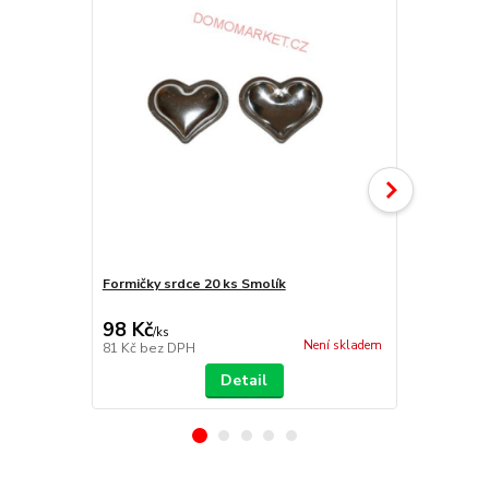
Formičky srdce 20 ks Smolík
Formičky na 
98 Kč
95 Kč
/
ks
/
ks
Není skladem
81 Kč
bez DPH
79 Kč
bez D
Detail