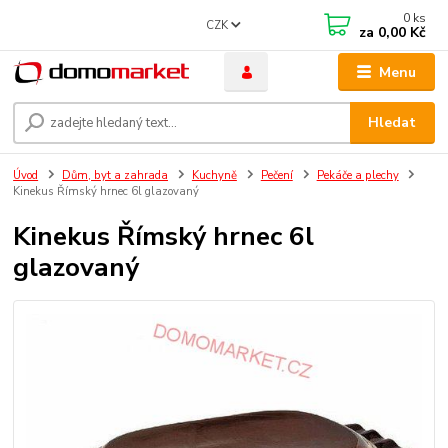
0
ks
CZK
za
0,00 Kč
Menu
Hledat
Úvod
Dům, byt a zahrada
Kuchyně
Pečení
Pekáče a plechy
Kinekus Římský hrnec 6l glazovaný
Kinekus Římský hrnec 6l
glazovaný