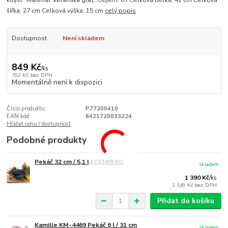
kdysi. Materiál: keramika glaz. Objem: 6 l Celková délka: 41 cm Celková
šířka: 27 cm Celková výška: 15 cm
celý popis
Dostupnost
Není skladem
849 Kč
/
ks
702 Kč
bez DPH
Momentálně není k dispozici
Číslo produktu:
P77200410
EAN kód:
6421720033224
Hlídat cenu / dostupnost
Podobné produkty
Pekáč 32 cm / 5,1 l EDENBERG
skladem
1 390 Kč
/
ks
1 149 Kč
bez DPH
Přidat do košíku
Kamille KM-4469 Pekáč 6 l / 31 cm
skladem