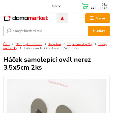
0
ks
CZK
za
0,00 Kč
Menu
Hledat
Úvod
Dům, byt a zahrada
Koupelna
Koupelnové doplňky
Háčky
na ručníky
Háček samolepící ovál nerez 3,5x5cm 2ks
Háček samolepící ovál nerez
3,5x5cm 2ks