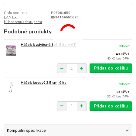
Číslo produktu:
P95061650
EAN kód:
8594169551623
Hlídat cenu / dostupnost
Podobné produkty
Háček k závěsné tyči 5 ks MAT
skladem
49 Kč
/
ks
40 Kč
bez DPH
Přidat do košíku
Háček kovový 3,5 cm, 6 ks
skladem
39 Kč
/
ks
32 Kč
bez DPH
Přidat do košíku
Kompletní specifikace