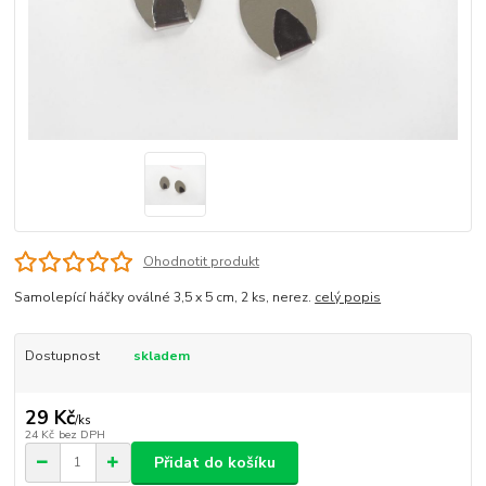
Ohodnotit produkt
Samolepící háčky oválné 3,5 x 5 cm, 2 ks, nerez.
celý popis
Dostupnost
skladem
29 Kč
/
ks
24 Kč
bez DPH
Přidat do košíku