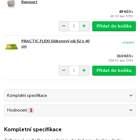
Banquet
49 Kč
/
ks
40 Kč
bez DPH
Přidat do košíku
PRACTIC FLEXI Silikonový vál 52 x 40
skladem
cm
310 Kč
/
ks
256 Kč
bez DPH
Přidat do košíku
Kompletní specifikace
Hodnocení
1
Kompletní specifikace