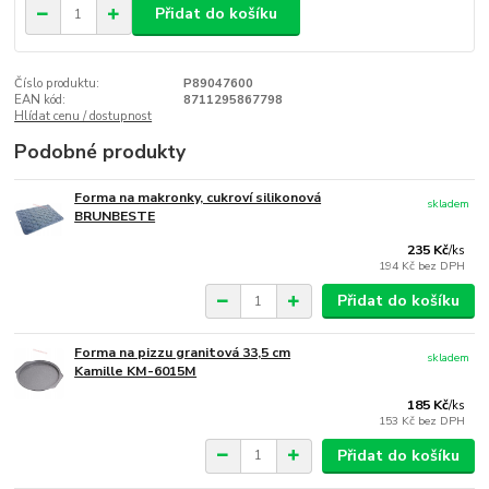
Přidat do košíku
Číslo produktu:
P89047600
EAN kód:
8711295867798
Hlídat cenu / dostupnost
Podobné produkty
Forma na makronky, cukroví silikonová
skladem
BRUNBESTE
235 Kč
/
ks
194 Kč
bez DPH
Přidat do košíku
Forma na pizzu granitová 33,5 cm
skladem
Kamille KM-6015M
185 Kč
/
ks
153 Kč
bez DPH
Přidat do košíku