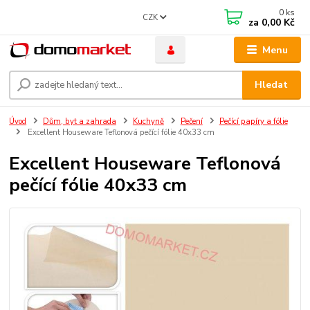
0
ks
CZK
za
0,00 Kč
Menu
Hledat
Úvod
Dům, byt a zahrada
Kuchyně
Pečení
Pečící papíry a fólie
Excellent Houseware Teflonová pečící fólie 40x33 cm
Excellent Houseware Teflonová
pečící fólie 40x33 cm