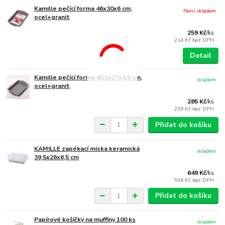
Kamille pečící forma 46x30x6 cm,
Není skladem
ocel+granit
259 Kč
/
ks
214 Kč
bez DPH
Detail
Kamille pečící forma 40,5x27x4,5 cm,
skladem
ocel+granit
285 Kč
/
ks
236 Kč
bez DPH
Přidat do košíku
KAMILLE zapékací miska keramická
skladem
39,5x26x6,5 cm
649 Kč
/
ks
536 Kč
bez DPH
Přidat do košíku
Papírové košíčky na muffiny 100 ks
skladem