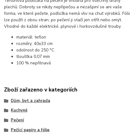
Teflonová podložka na pečení je vhodná pro všechny druhy
plechů. Dobroty se nikdy nepřipečou a nezašpiní se ani vaše
forma, ve které pečete, podložka nemá vliv na chuť výrobků. Fólii
lze použít z obou stran, po pečení ji stačí jen otřít nebo omýt.
Vhodné do každé elektrické, plynové i horkovzdušné trouby.
materiál: teflon
rozměry: 40x33 cm
odolnost do 250 °C
tloušťka 0,07 mm
100 % nepřilnavá
Zboží zařazeno v kategoriích
Dům, byt a zahrada
Kuchyně
Pečení
Pečící papíry a fólie