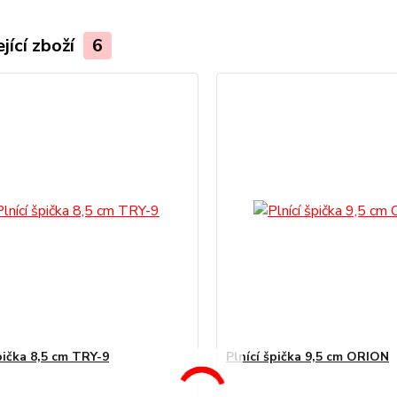
jící zboží
6
pička 8,5 cm TRY-9
Plnící špička 9,5 cm ORION