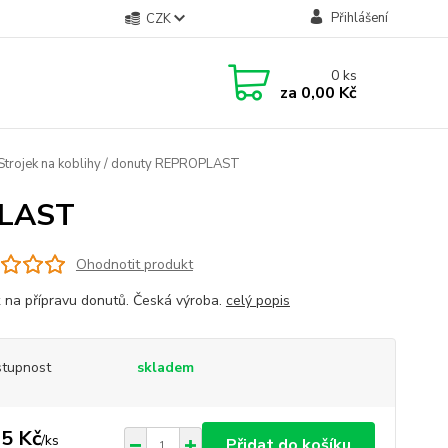
Přihlášení
CZK
0
ks
za
0,00 Kč
Strojek na koblihy / donuty REPROPLAST
PLAST
Ohodnotit produkt
k na přípravu donutů. Česká výroba.
celý popis
tupnost
skladem
5 Kč
/
ks
Přidat do košíku