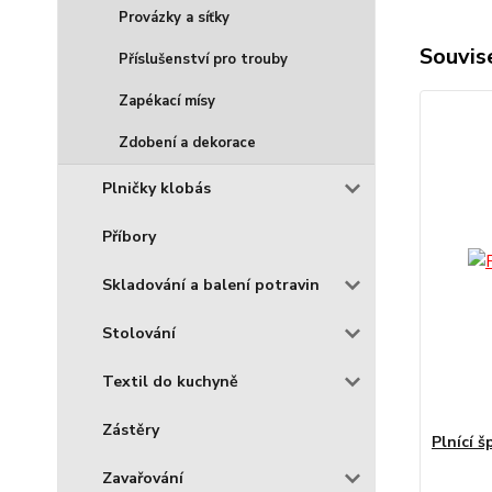
Provázky a síťky
Souvise
Příslušenství pro trouby
Zapékací mísy
Zdobení a dekorace
Plničky klobás
Příbory
Skladování a balení potravin
Stolování
Textil do kuchyně
Zástěry
Plnící š
Zavařování