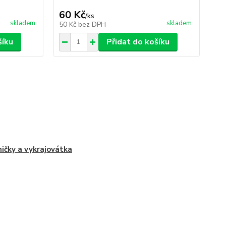
60 Kč
4
/
ks
skladem
skladem
50 Kč
bez DPH
39
šíku
Přidat do košíku
ičky a vykrajovátka