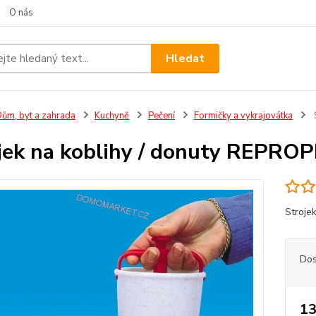
O nás
Hledat
ům, byt a zahrada
Kuchyně
Pečení
Formičky a vykrajovátka
jek na koblihy / donuty REPRO
Stroje
Dos
13