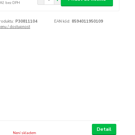
 Kč
bez DPH
roduktu:
P30811104
EAN kód:
8594011950109
cenu / dostupnost
Detail
Není skladem