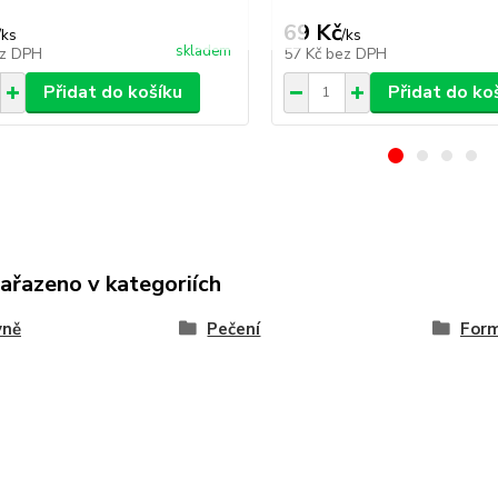
69 Kč
/
ks
/
ks
skladem
z DPH
57 Kč
bez DPH
Přidat do košíku
Přidat do ko
zařazeno v kategoriích
yně
Pečení
Form