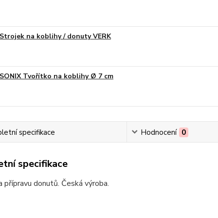
Strojek na koblihy / donuty VERK
SONIX Tvořítko na koblihy Ø 7 cm
etní specifikace
Hodnocení
0
tní specifikace
a přípravu donutů. Česká výroba.