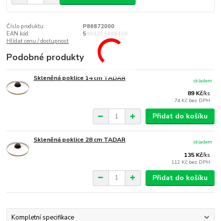
Číslo produktu:
P86872000
EAN kód:
5903313408400
Hlídat cenu / dostupnost
Podobné produkty
Skleněná poklice 14 cm TADAR
skladem
89 Kč
/
ks
74 Kč
bez DPH
Přidat do košíku
Skleněná poklice 28 cm TADAR
skladem
135 Kč
/
ks
112 Kč
bez DPH
Přidat do košíku
Kompletní specifikace