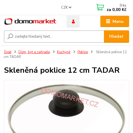
0
ks
CZK
za
0,00 Kč
Menu
Hledat
Úvod
Dům, byt a zahrada
Kuchyně
Poklice
Skleněná poklice 12
cm TADAR
Skleněná poklice 12 cm TADAR