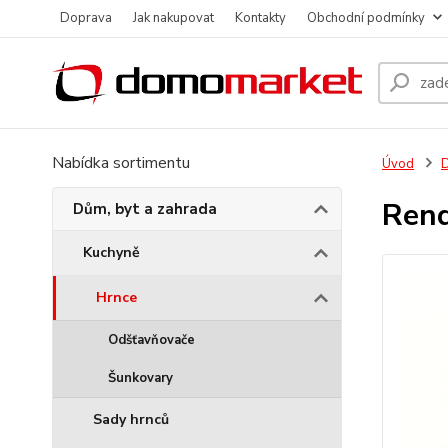
Doprava
Jak nakupovat
Kontakty
Obchodní podmínky
Nabídka sortimentu
Úvod
D
Rend
Dům, byt a zahrada
Kuchyně
Hrnce
Odšťavňovače
Šunkovary
Sady hrnců