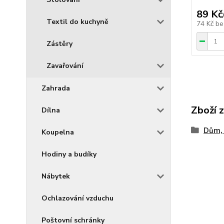
89 Kč
Textil do kuchyně
74 Kč
be
Zástěry
Zavařování
Zahrada
Zboží 
Dílna
Dům, 
Koupelna
Hodiny a budíky
Nábytek
Ochlazování vzduchu
Poštovní schránky