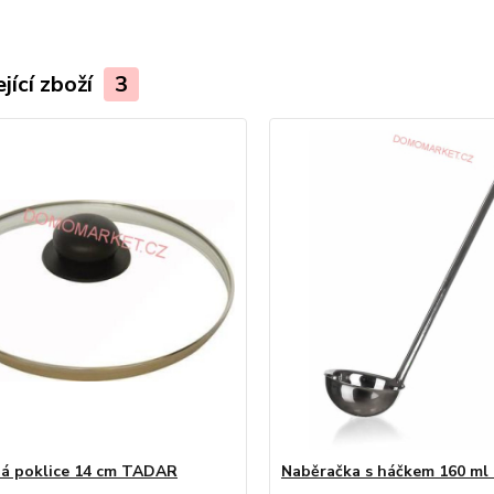
jící zboží
3
á poklice 14 cm TADAR
Naběračka s háčkem 160 m