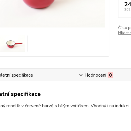
24
202
Číslo p
Hlídat 
etní specifikace
Hodnocení
0
tní specifikace
ý rendlík v červené barvě s bílým vnitřkem. Vhodný i na indukci