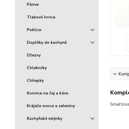
Pánve
Tlakové hrnce
Poklice
Doplňky do kuchyně
Džezvy
Chlebníky
Kompl
Chňapky
Komple
Konvice na čaj a kávu
Smaltovan
Kráječe ovoce a zeleniny
Kuchyňské mlýnky