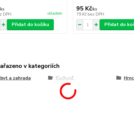
95 Kč
/
ks
/
ks
skladem
z DPH
79 Kč
bez DPH
Přidat do košíku
Přidat do ko
zařazeno v kategoriích
byt a zahrada
Kuchyně
Hrnc