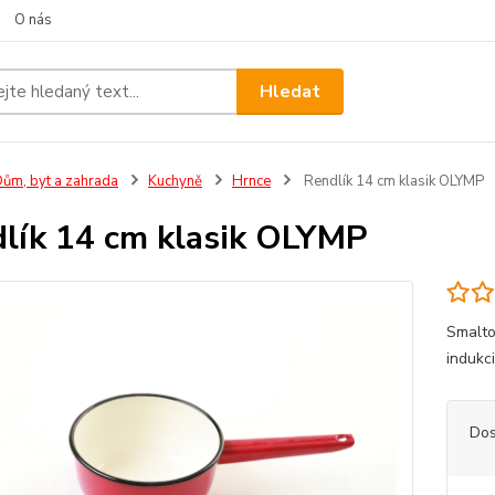
O nás
Hledat
ům, byt a zahrada
Kuchyně
Hrnce
Rendlík 14 cm klasik OLYMP
lík 14 cm klasik OLYMP
Smalto
indukc
Dos