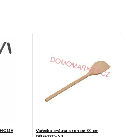
l HOME
Vařečka oválná s rohem 30 cm
DŘEVOTVAR