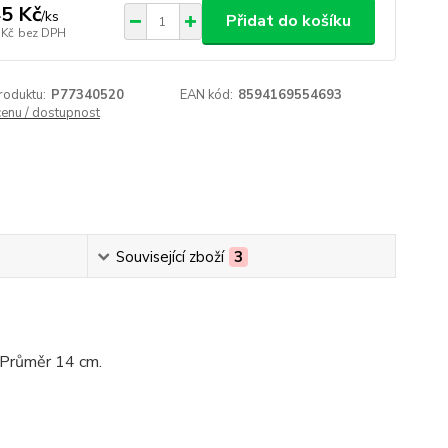
5 Kč
/
ks
Přidat do košíku
 Kč
bez DPH
roduktu:
P77340520
EAN kód:
8594169554693
cenu / dostupnost
Související zboží
3
. Průměr 14 cm.