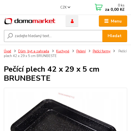
0
ks
CZK
za
0,00 Kč
Menu
Hledat
Úvod
Dům, byt a zahrada
Kuchyně
Pečení
Pečící formy
Pečící
plech 42 x 29 x 5 cm BRUNBESTE
Pečící plech 42 x 29 x 5 cm
BRUNBESTE