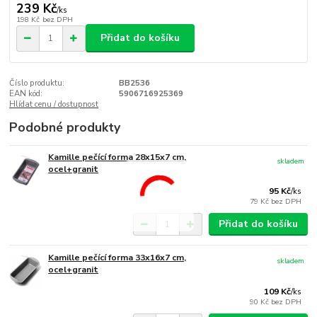
239 Kč
/
ks
198 Kč
bez DPH
Přidat do košíku
Číslo produktu:
BB2536
EAN kód:
5906716925369
Hlídat cenu / dostupnost
Podobné produkty
Kamille pečící forma 28x15x7 cm,
skladem
ocel+granit
95 Kč
/
ks
79 Kč
bez DPH
Přidat do košíku
Kamille pečící forma 33x16x7 cm,
skladem
ocel+granit
109 Kč
/
ks
90 Kč
bez DPH