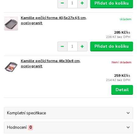
Přidat do košíku
Kamille pečící forma 40,5x27x4,5 cm,
skladem
ocel+granit
285 Kč
/
ks
236 Kč
bez DPH
Přidat do košíku
Kamille pečící forma 46x30x6 cm,
Není skladem
ocel+granit
259 Kč
/
ks
214 Kč
bez DPH
Detail
Kompletní specifikace
Hodnocení
0