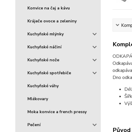
Konvice na čaj a kávu
Kráječe ovoce a zeleniny
Kompl
Kuchyňské mlýnky
Komple
Kuchyňské náčiní
ODKAPÁVA
Kuchyňské nože
Odkapávač
odkapávač
Kuchyňské spotřebiče
Dno odka
Kuchyňské váhy
Dél
Šíř
Mlékovary
Výš
Moka konvice a french pressy
Pečení
Původ 