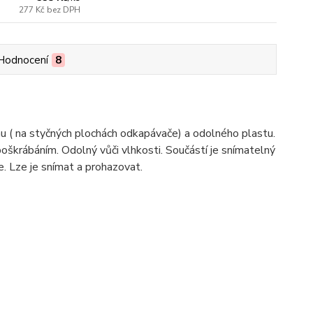
277 Kč
bez DPH
Hodnocení
8
( na styčných plochách odkapávače) a odolného plastu.
oškrábáním. Odolný vůči vlhkosti. Součástí je snímatelný
. Lze je snímat a prohazovat.