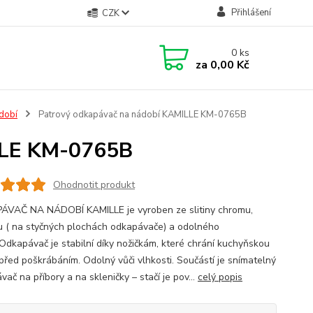
Přihlášení
CZK
0
ks
za
0,00 Kč
dobí
Patrový odkapávač na nádobí KAMILLE KM-0765B
LLE KM-0765B
Ohodnotit produkt
VAČ NA NÁDOBÍ KAMILLE je vyroben ze slitiny chromu,
nu ( na styčných plochách odkapávače) a odolného
.Odkapávač je stabilní díky nožičkám, které chrání kuchyňskou
před poškrábáním. Odolný vůči vlhkosti. Součástí je snímatelný
ač na příbory a na skleničky – stačí je pov...
celý popis