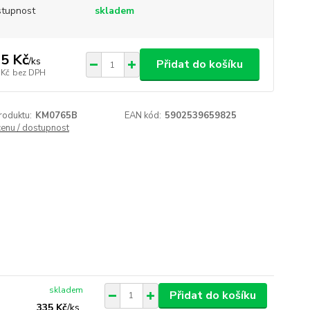
tupnost
skladem
5 Kč
/
ks
Přidat do košíku
 Kč
bez DPH
roduktu:
KM0765B
EAN kód:
5902539659825
cenu / dostupnost
skladem
Přidat do košíku
335 Kč
/
ks