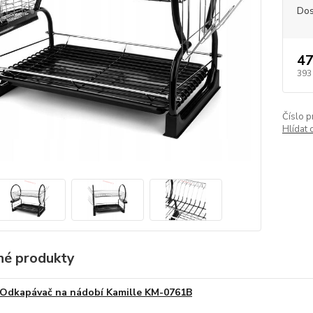
Dos
47
393
Číslo p
Hlídat 
é produkty
Odkapávač na nádobí Kamille KM-0761B