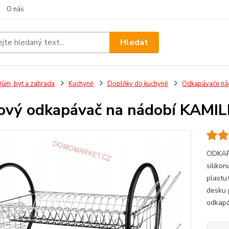
O nás
Hledat
ům, byt a zahrada
Kuchyně
Doplňky do kuchyně
Odkapávače ná
ový odkapávač na nádobí KAMI
ODKAPÁ
siliko
plastu
desku 
odkapáv