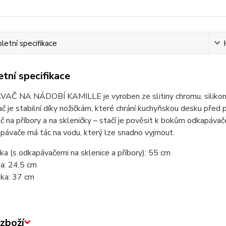
etní specifikace
tní specifikace
Č NA NÁDOBÍ KAMILLE je vyroben ze slitiny chromu, silikonu 
 je stabilní díky nožičkám, které chrání kuchyňskou desku před p
 na příbory a na skleničky – stačí je pověsit k bokům odkapávače
pávače má tác na vodu, který lze snadno vyjmout.
ka (s odkapávačemi na sklenice a příbory): 55 cm
ka: 24,5 cm
ka: 37 cm
zboží