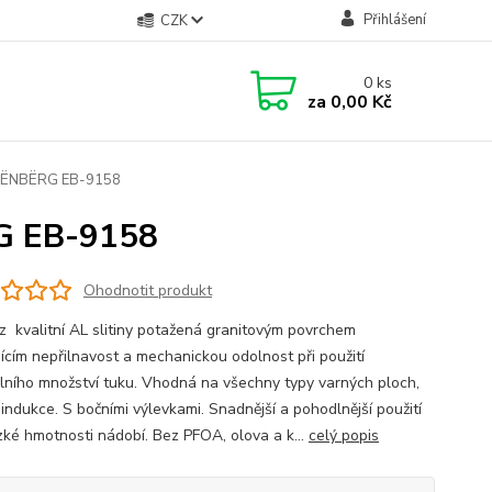
Přihlášení
CZK
0
ks
za
0,00 Kč
EDËNBËRG EB-9158
G EB-9158
Ohodnotit produkt
z kvalitní AL slitiny potažená granitovým povrchem
jícím nepřilnavost a mechanickou odolnost při použití
lního množství tuku. Vhodná na všechny typy varných ploch,
 indukce. S bočními výlevkami. Snadnější a pohodlnější použití
ízké hmotnosti nádobí. Bez PFOA, olova a k...
celý popis