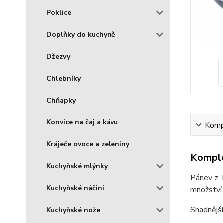
Poklice
Doplňky do kuchyně
Džezvy
Chlebníky
Chňapky
Konvice na čaj a kávu
Kompl
Kráječe ovoce a zeleniny
Komple
Kuchyňské mlýnky
Pánev z k
Kuchyňské náčiní
množství 
Snadnější
Kuchyňské nože