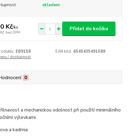
tupnost
skladem
0 Kč
/
ks
Přidat do košíku
 Kč
bez DPH
roduktu:
EB9158
EAN kód:
6545435491589
cenu / dostupnost
Hodnocení
0
řilnavost a mechanickou odolnost při použití minimálního
očními výlevkami.
lova a kadmia.