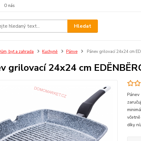
O nás
Hledat
ům, byt a zahrada
Kuchyně
Pánve
Pánev grilovací 24x24 cm 
v grilovací 24x24 cm EDËNBËR
Pánev 
zaruču
minimá
včetně
díky n