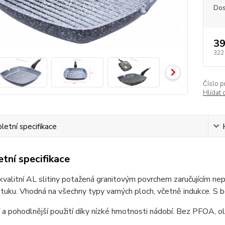
Dos
39
322
Číslo p
Hlídat 
etní specifikace
tní specifikace
valitní AL slitiny potažená granitovým povrchem zaručujícím nep
tuku. Vhodná na všechny typy varných ploch, včetně indukce. S b
 a pohodlnější použití díky nízké hmotnosti nádobí. Bez PFOA, o