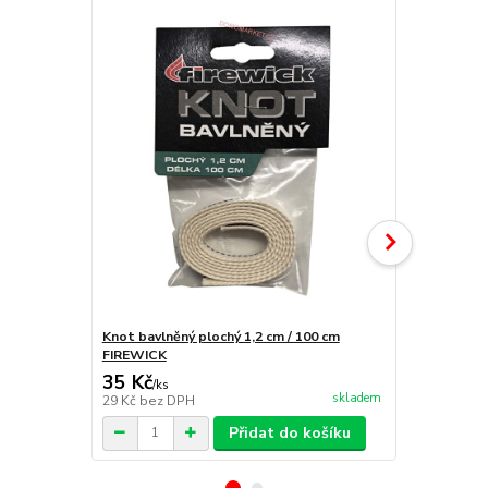
Knot bavlněný plochý 1,2 cm / 100 cm
Lampový olej 
FIREWICK
35 Kč
105 Kč
/
ks
/
ks
skladem
29 Kč
bez DPH
87 Kč
bez D
Přidat do košíku