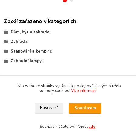
Zboží zařazeno v kategoriích
Dům, byt a zahrada
Zahrada
Stanování a kemping
Zahradní lampy
Tyto webové stránky využívají k poskytování svých služeb
soubory cookies.
Více informací
.
Souhlasím
Nastavení
Copyright 2018-2025 DOMOMARKET.CZ
Souhlas můžete odmítnout
zde
.
Vytvořeno na
Eshop-rychle.cz