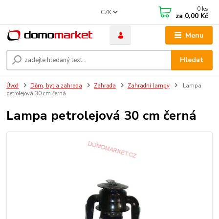
0
ks
CZK
za
0,00 Kč
Menu
Hledat
Úvod
Dům, byt a zahrada
Zahrada
Zahradní lampy
Lampa
petrolejová 30 cm černá
Lampa petrolejová 30 cm černá