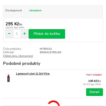
Dostupnost
skladem
295 Kč
/
ks
244 Kč
bez DPH
Přidat do košíku
Číslo produktu:
M785021
EAN kód:
8590419785190
Hlídat cenu / dostupnost
Podobné produkty
Lampový olej 1l čirý Fire
Není skladem
105 Kč
/
ks
87 Kč
bez DPH
Detail