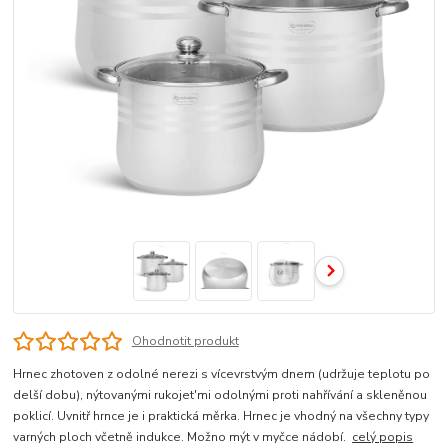
Ohodnotit produkt
Hrnec zhotoven z odolné nerezi s vícevrstvým dnem (udržuje teplotu po
delší dobu), nýtovanými rukojet'mi odolnými proti nahřívání a skleněnou
poklicí. Uvnitř hrnce je i praktická měrka. Hrnec je vhodný na všechny typy
varných ploch včetně indukce. Možno mýt v myčce nádobí.
celý popis