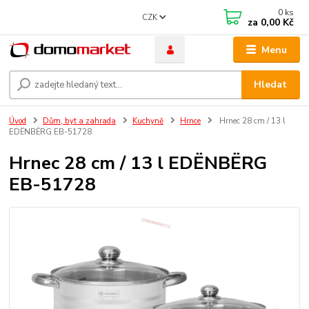
0
ks
CZK
za
0,00 Kč
Menu
Hledat
Úvod
Dům, byt a zahrada
Kuchyně
Hrnce
Hrnec 28 cm / 13 l
EDËNBËRG EB-51728
Hrnec 28 cm / 13 l EDËNBËRG
EB-51728