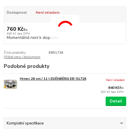
Dostupnost
Není skladem
760 Kč
/
ks
628 Kč
bez DPH
Momentálně není k dispozici
Číslo produktu:
EB51728
Hlídat cenu / dostupnost
Podobné produkty
Hrnec 26 cm / 11 l EDËNBËRG EB-51726
Není skladem
640 Kč
/
ks
529 Kč
bez DPH
Detail
Kompletní specifikace