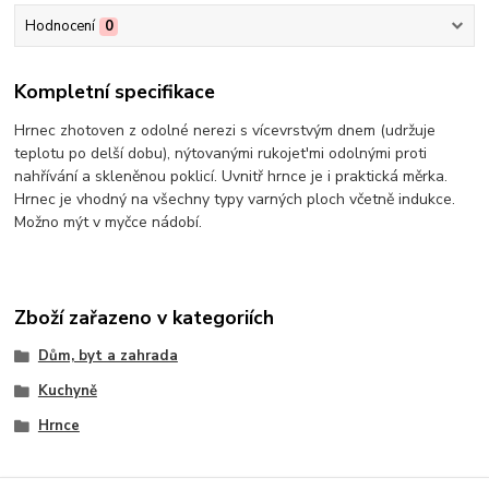
Hodnocení
0
Kompletní specifikace
Hrnec zhotoven z odolné nerezi s vícevrstvým dnem (udržuje
teplotu po delší dobu), nýtovanými rukojet'mi odolnými proti
nahřívání a skleněnou poklicí. Uvnitř hrnce je i praktická měrka.
Hrnec je vhodný na všechny typy varných ploch včetně indukce.
Možno mýt v myčce nádobí.
Zboží zařazeno v kategoriích
Dům, byt a zahrada
Kuchyně
Hrnce