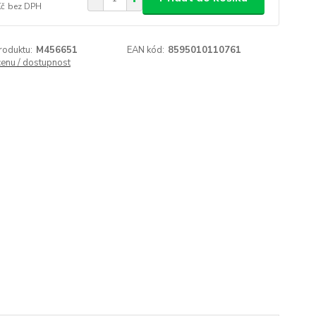
Kč
bez DPH
roduktu:
M456651
EAN kód:
8595010110761
cenu / dostupnost