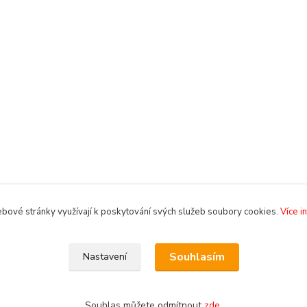
bové stránky využívají k poskytování svých služeb soubory cookies.
Více i
Souhlasím
Nastavení
Souhlas můžete odmítnout
zde
.