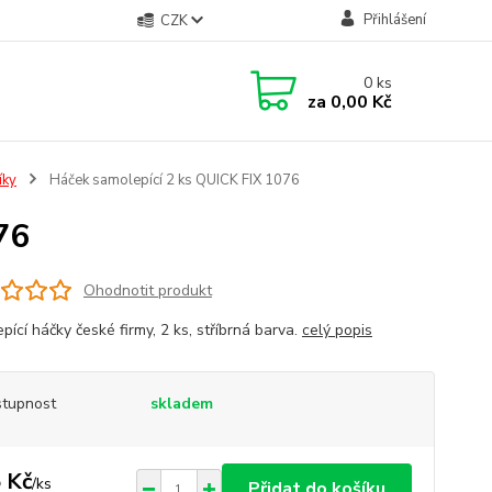
Přihlášení
CZK
0
ks
za
0,00 Kč
íky
Háček samolepící 2 ks QUICK FIX 1076
76
Ohodnotit produkt
ící háčky české firmy, 2 ks, stříbrná barva.
celý popis
tupnost
skladem
 Kč
/
ks
Přidat do košíku