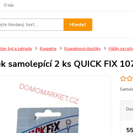
O nás
Hledat
ům, byt a zahrada
Koupelna
Koupelnové doplňky
Háčky na ručn
k samolepící 2 ks QUICK FIX 10
Samolep
Dos
55