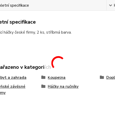
etní specifikace
tní specifikace
í háčky české firmy, 2 ks, stříbrná barva.
zařazeno v kategoriích
byt a zahrada
Koupelna
Dopl
yňské závěsné
Háčky na ručníky
émy