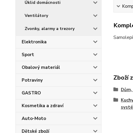
Úklid domácnosti
Kompl
Ventilátory
Komple
Zvonky, alarmy a trezory
Samolepíc
Elektronika
Sport
Obalový materiál
Zboží 
Potraviny
Dům, 
GASTRO
Kuch
Kosmetika a zdraví
syst
Auto-Moto
Dětské zboží