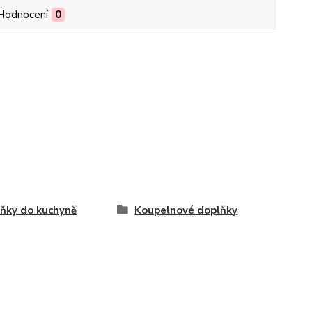
Hodnocení
0
ňky do kuchyně
Koupelnové doplňky