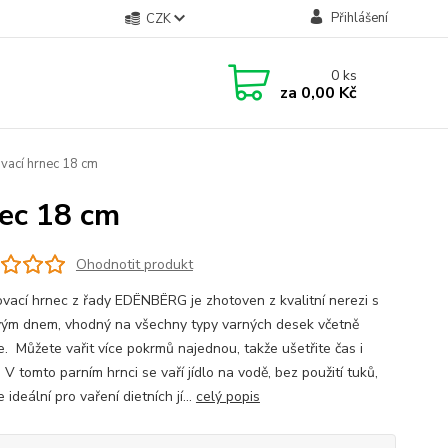
Přihlášení
CZK
0
ks
za
0,00 Kč
cí hrnec 18 cm
ec 18 cm
Ohodnotit produkt
vací hrnec z řady EDËNBËRG je zhotoven z kvalitní nerezi s
vým dnem, vhodný na všechny typy varných desek včetně
e. Můžete vařit více pokrmů najednou, takže ušetřite čas i
 V tomto parním hrnci se vaří jídlo na vodě, bez použití tuků,
e ideální pro vaření dietních jí...
celý popis