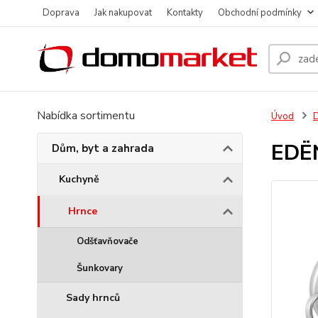
Doprava
Jak nakupovat
Kontakty
Obchodní podmínky
Nabídka sortimentu
Úvod
D
EDËN
Dům, byt a zahrada
Kuchyně
Hrnce
Odšťavňovače
Šunkovary
Sady hrnců