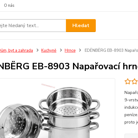
O nás
Hledat
ům, byt a zahrada
Kuchyně
Hrnce
EDËNBËRG EB-8903 Napařova
BËRG EB-8903 Napařovací hrn
Napařo
9-vrst
indukc
peníze.
proto j