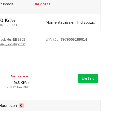
tupnost
na dotaz
0 Kč
/
ks
Momentálně není k dispozici
 Kč
bez DPH
roduktu:
EB8903
EAN kód:
6979005289014
cenu / dostupnost
Není skladem
Detail
945 Kč
/
ks
781 Kč
bez DPH
Hodnocení
0