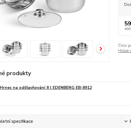
Dos
59
488
Číslo p
Hlídat 
é produkty
Hrnec na odšťavňování 8 l EDENBERG EB-8912
etní specifikace