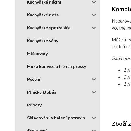
Kuchyňské náčiní
Komple
Kuchyňské nože
Napařova
včetně i
Kuchyňské spotřebiče
Můžete va
Kuchyňské váhy
je ideální
Mlékovary
Sada obs
Moka konvice a french pressy
1 x
3 x
Pečení
1 x
Plničky klobás
Příbory
Skladování a balení potravin
Zboží 
Stolování