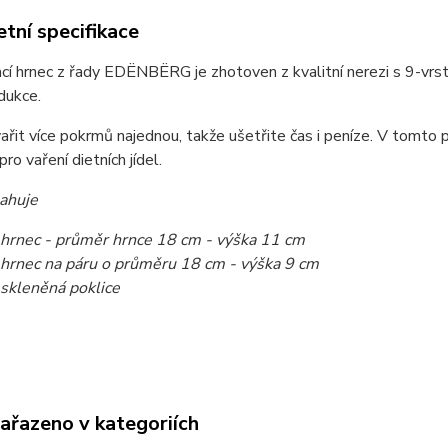
tní specifikace
cí hrnec z řady EDËNBËRG je zhotoven z kvalitní nerezi s 9-vr
ndukce.
řit více pokrmů najednou, takže ušetřite čas i peníze. V tomto par
 pro vaření dietních jídel.
ahuje
 hrnec - průměr hrnce 18 cm - výška 11 cm
 hrnec na páru o průměru 18 cm - výška 9 cm
 skleněná poklice
zařazeno v kategoriích