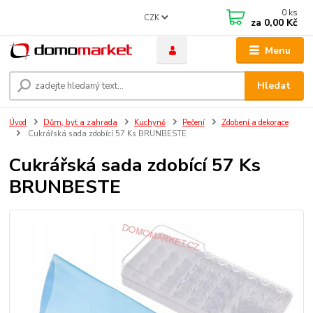
0
ks
CZK
za
0,00 Kč
Menu
Hledat
Úvod
Dům, byt a zahrada
Kuchyně
Pečení
Zdobení a dekorace
Cukrářská sada zdobící 57 Ks BRUNBESTE
Cukrářská sada zdobící 57 Ks
BRUNBESTE