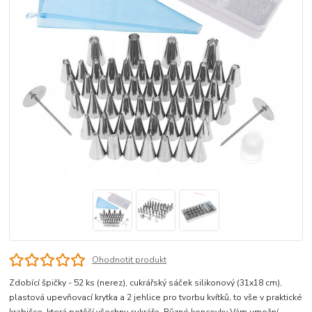
Ohodnotit produkt
Zdobící špičky - 52 ks (nerez), cukrářský sáček silikonový (31x18 cm),
plastová upevňovací krytka a 2 jehlice pro tvorbu kvítků, to vše v praktické