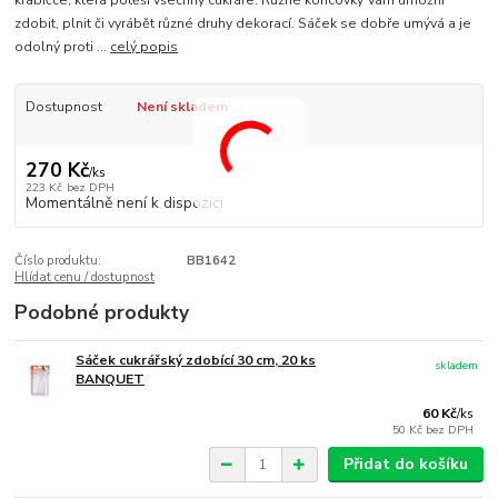
krabičce, která potěší všechny cukráře. Různé koncovky Vám umožní
zdobit, plnit či vyrábět různé druhy dekorací. Sáček se dobře umývá a je
odolný proti ...
celý popis
Dostupnost
Není skladem
270 Kč
/
ks
223 Kč
bez DPH
Momentálně není k dispozici
Číslo produktu:
BB1642
Hlídat cenu / dostupnost
Podobné produkty
Sáček cukrářský zdobící 30 cm, 20 ks
skladem
BANQUET
60 Kč
/
ks
50 Kč
bez DPH
Přidat do košíku